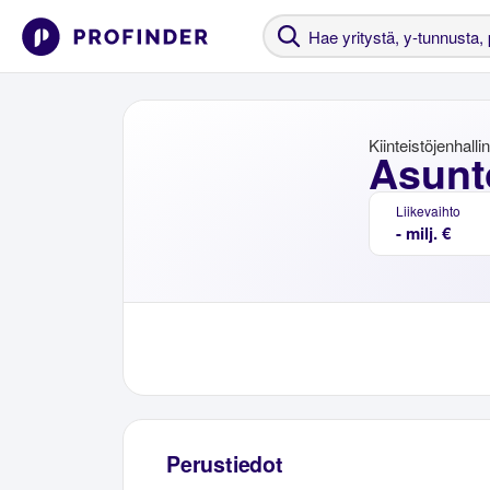
Kiinteistöjenhalli
Asunt
Liikevaihto
- milj. €
Perustiedot