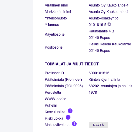
Virallinen nimi
Asunto Oy Kaukolantie 4
Markkinointinimi
Asunto Oy Kaukolantie 4
Yhteisömuoto
Asunto-osakeyhtiö
Y-tunnus
0101816-5
Kaukolantie 4 B
Käyntiosoite
02140 Espoo
Heikki Rekola Kaukolantie
Postiosoite
02140 Espoo
TOIMIALAT JA MUUT TIEDOT
Profinder ID
6000101816
Päätoimiala (Profinder)
Kiinteistöjenhallinta
Päätoimiala (TOL2025)
68202. Asuntojen ja asuinki
Perustettu
1978
WWW-osoite
Puhelin
Kasvuluokka
Riskiluokka
Maksuviivetieto
NÄYTÄ