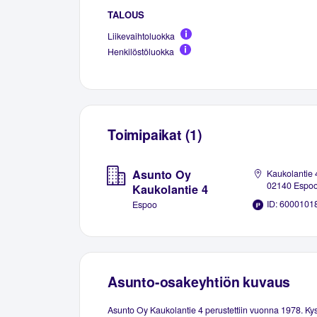
TALOUS
Liikevaihtoluokka
Henkilöstöluokka
Toimipaikat (1)
Asunto Oy
Kaukolantie 
02140 Espo
Kaukolantie 4
ID: 6000101
Espoo
Asunto-osakeyhtiön kuvaus
Asunto Oy Kaukolantie 4 perustettiin vuonna 1978. K