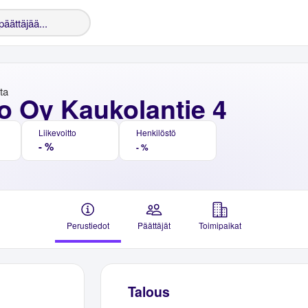
nta
o Oy Kaukolantie 4
Liikevoitto
Henkilöstö
- %
- %
Perustiedot
Päättäjät
Toimipaikat
Talous