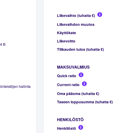
Liikevaihto (tuhatta €)
Liikevaihdon muutos
Käyttökate
Liikevoitto
 4 B
Tilikauden tulos (tuhatta €)
MAKSUVALMIUS
Quick ratio
Current ratio
inteistöjen hallinta
Oma pääoma (tuhatta €)
Taseen loppusumma (tuhatta €)
HENKILÖSTÖ
Henkilöstö