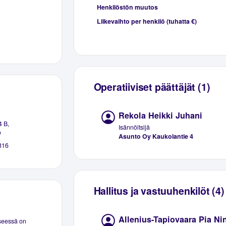
Henkilöstön muutos
Liikevaihto per henkilö (tuhatta €)
Operatiiviset päättäjät (1)
Rekola Heikki Juhani
4 B,
Isännöitsijä
o
Asunto Oy Kaukolantie 4
816
Hallitus ja vastuuhenkilöt (4)
Allenius-Tapiovaara Pia Ni
yseessä on