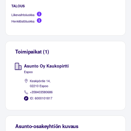
TALOUS
Liikevaihtoluokka
Henkilöstöluokka
Toimipaikat (1)
Asunto Oy Kaukopirtti
Espoo
Keskiyöntie 14,
02210 Espoo
+358403580686
ID: 6000101817
Asunto-osakeyhtiön kuvaus