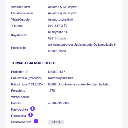
Virallinen nimi
Asunto Oy Kaukopirtti
Markkinointinimi
Asunto Oy Kaukopirtti
Yhteisömuoto
Asunto-osakeyhtiö
Y-tunnus
0101817-3
Keskiyöntie 14
Käyntiosoite
02210 Espoo
c/o Asuntoneuvoja Uudistuotanto Oy Linnoitustie 6
Postiosoite
02600 Espoo
TOIMIALAT JA MUUT TIEDOT
Profinder ID
6000101817
Päätoimiala (Profinder)
Kiinteistöjenhallinta
Päätoimiala (TOL2025)
68202. Asuntojen ja asuinkiinteistöjen hallinta
Perustettu
1978
WWW-osoite
Puhelin
+358403580686
Kasvuluokka
Riskiluokka
Maksuviivetieto
NÄYTÄ