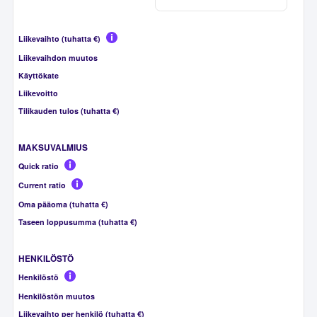
Liikevaihto (tuhatta €)
Liikevaihdon muutos
Käyttökate
Liikevoitto
Tilikauden tulos (tuhatta €)
MAKSUVALMIUS
Quick ratio
Current ratio
Oma pääoma (tuhatta €)
Taseen loppusumma (tuhatta €)
HENKILÖSTÖ
Henkilöstö
Henkilöstön muutos
Liikevaihto per henkilö (tuhatta €)