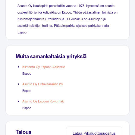
Asunto Oy Kaukopirtti perustettiin vuonna 1978. Kyseessä on asunto-
osakeyhtiö, jonka kotipaikka on Espoo. Yhtiön pääasiallinen toimiala on
Kiinteistöjenhallinta (Profinder) ja TOL-luokitus on Asuntojen ja
asuinkiinteistöjen hallinta. Päätoimipaikka sijaitsee paikkakunnalla
Espoo.
Muita samankaltaisia yrityksiä
Kiinteistö Oy Espoon Aallonrivi
Espoo
Asunto Oy Lintuvaarantie 28
Espoo
Asunto Oy Espoon Koivumäki
Espoo
Talous
Lataa Pikaluottosuositus