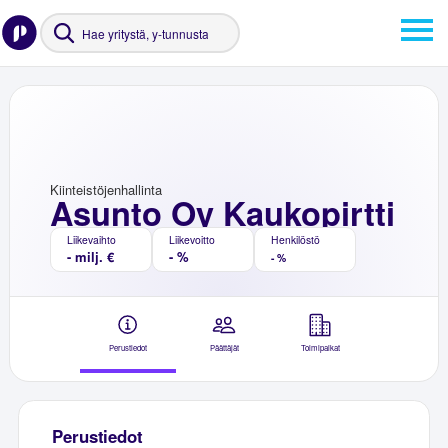
Kiinteistöjenhallinta
Asunto Oy Kaukopirtti
Liikevaihto
Liikevoitto
Henkilöstö
- milj. €
- %
- %
Perustiedot
Päättäjät
Toimipaikat
Perustiedot