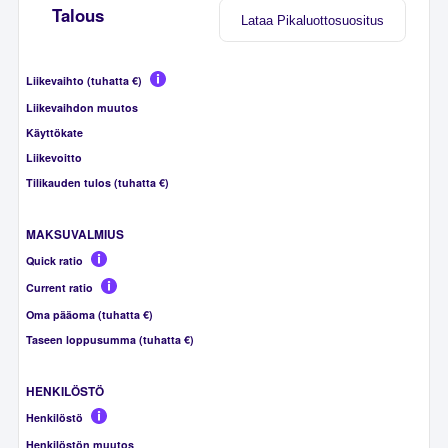
Talous
Lataa Pikaluottosuositus
Liikevaihto (tuhatta €)
Liikevaihdon muutos
Käyttökate
Liikevoitto
Tilikauden tulos (tuhatta €)
MAKSUVALMIUS
Quick ratio
Current ratio
Oma pääoma (tuhatta €)
Taseen loppusumma (tuhatta €)
HENKILÖSTÖ
Henkilöstö
Henkilöstön muutos