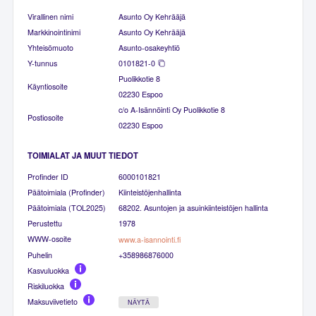
Virallinen nimi
Asunto Oy Kehrääjä
Markkinointinimi
Asunto Oy Kehrääjä
Yhteisömuoto
Asunto-osakeyhtiö
Y-tunnus
0101821-0
Puolikkotie 8
Käyntiosoite
02230 Espoo
c/o A-Isännöinti Oy Puolikkotie 8
Postiosoite
02230 Espoo
TOIMIALAT JA MUUT TIEDOT
Profinder ID
6000101821
Päätoimiala (Profinder)
Kiinteistöjenhallinta
Päätoimiala (TOL2025)
68202. Asuntojen ja asuinkiinteistöjen hallinta
Perustettu
1978
WWW-osoite
www.a-isannointi.fi
Puhelin
+358986876000
Kasvuluokka
Riskiluokka
Maksuviivetieto
NÄYTÄ