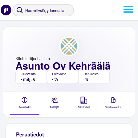
Kiinteistöjenhallinta
Asunto Oy Kehrääjä
Liikevaihto
Liikevoitto
Henkilöstö
- milj. €
- %
- %
Perustiedot
Päättäjät
Toimipaikat
Verkkolaskutus
Perustiedot