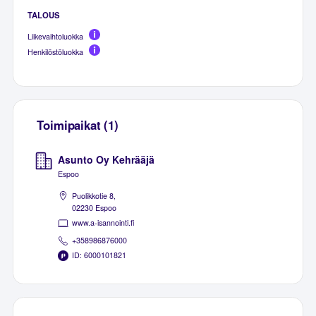
TALOUS
Liikevaihtoluokka
Henkilöstöluokka
Toimipaikat (1)
Asunto Oy Kehrääjä
Espoo
Puolikkotie 8,
02230 Espoo
www.a-isannointi.fi
+358986876000
ID: 6000101821