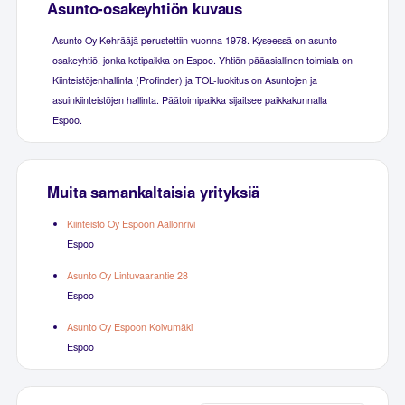
Asunto-osakeyhtiön kuvaus
Asunto Oy Kehrääjä perustettiin vuonna 1978. Kyseessä on asunto-
osakeyhtiö, jonka kotipaikka on Espoo. Yhtiön pääasiallinen toimiala on
Kiinteistöjenhallinta (Profinder) ja TOL-luokitus on Asuntojen ja
asuinkiinteistöjen hallinta. Päätoimipaikka sijaitsee paikkakunnalla
Espoo.
Muita samankaltaisia yrityksiä
Kiinteistö Oy Espoon Aallonrivi
Espoo
Asunto Oy Lintuvaarantie 28
Espoo
Asunto Oy Espoon Koivumäki
Espoo