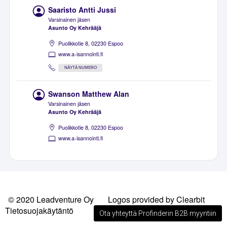
Saaristo Antti Jussi
Varsinainen jäsen
Asunto Oy Kehrääjä
Puolikkotie 8, 02230 Espoo
www.a-isannointi.fi
NÄYTÄ NUMERO
Swanson Matthew Alan
Varsinainen jäsen
Asunto Oy Kehrääjä
Puolikkotie 8, 02230 Espoo
www.a-isannointi.fi
© 2020 Leadventure Oy
Logos provided by Clearbit
Tietosuojakäytäntö
Ota yhteyttä Profinderin B2B myyntiin