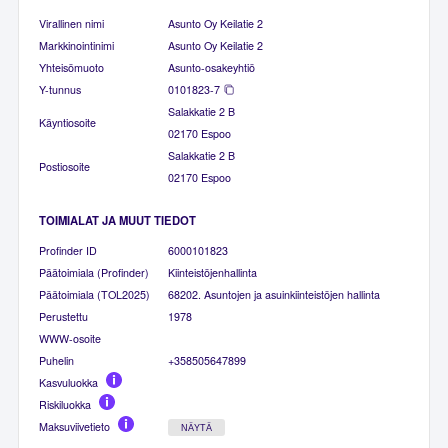
Virallinen nimi
Asunto Oy Keilatie 2
Markkinointinimi
Asunto Oy Keilatie 2
Yhteisömuoto
Asunto-osakeyhtiö
Y-tunnus
0101823-7
Salakkatie 2 B
Käyntiosoite
02170 Espoo
Salakkatie 2 B
Postiosoite
02170 Espoo
TOIMIALAT JA MUUT TIEDOT
Profinder ID
6000101823
Päätoimiala (Profinder)
Kiinteistöjenhallinta
Päätoimiala (TOL2025)
68202. Asuntojen ja asuinkiinteistöjen hallinta
Perustettu
1978
WWW-osoite
Puhelin
+358505647899
Kasvuluokka
Riskiluokka
Maksuviivetieto
NÄYTÄ