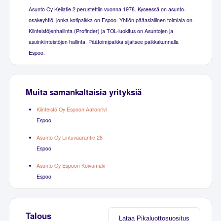
Asunto Oy Keilatie 2 perustettiin vuonna 1978. Kyseessä on asunto-
osakeyhtiö, jonka kotipaikka on Espoo. Yhtiön pääasiallinen toimiala on
Kiinteistöjenhallinta (Profinder) ja TOL-luokitus on Asuntojen ja
asuinkiinteistöjen hallinta. Päätoimipaikka sijaitsee paikkakunnalla
Espoo.
Muita samankaltaisia yrityksiä
Kiinteistö Oy Espoon Aallonrivi
Espoo
Asunto Oy Lintuvaarantie 28
Espoo
Asunto Oy Espoon Koivumäki
Espoo
Talous
Lataa Pikaluottosuositus