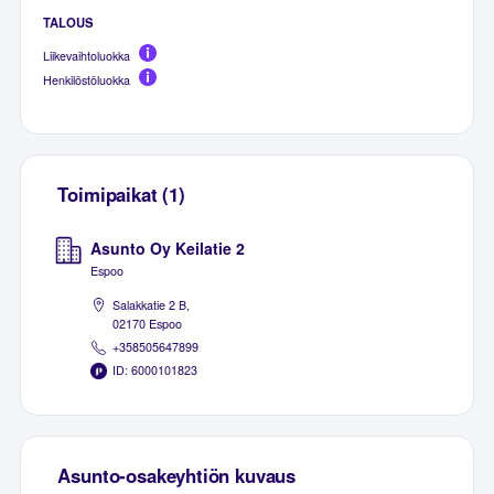
TALOUS
Liikevaihtoluokka
Henkilöstöluokka
Toimipaikat (1)
Asunto Oy Keilatie 2
Espoo
Salakkatie 2 B,
02170 Espoo
+358505647899
ID: 6000101823
Asunto-osakeyhtiön kuvaus