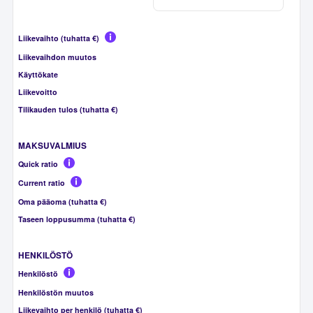
Liikevaihto (tuhatta €)
Liikevaihdon muutos
Käyttökate
Liikevoitto
Tilikauden tulos (tuhatta €)
MAKSUVALMIUS
Quick ratio
Current ratio
Oma pääoma (tuhatta €)
Taseen loppusumma (tuhatta €)
HENKILÖSTÖ
Henkilöstö
Henkilöstön muutos
Liikevaihto per henkilö (tuhatta €)