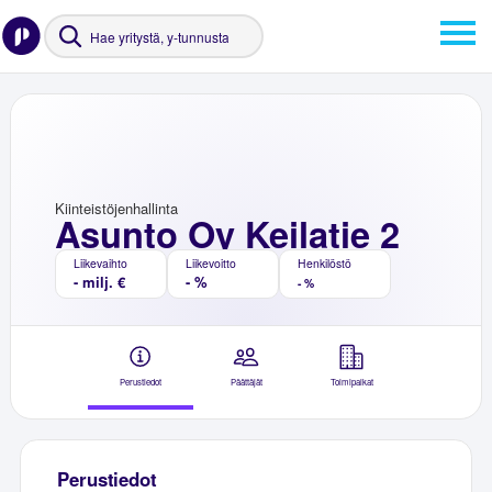
Kiinteistöjenhallinta
Asunto Oy Keilatie 2
Liikevaihto
Liikevoitto
Henkilöstö
- milj. €
- %
- %
Perustiedot
Päättäjät
Toimipaikat
Perustiedot