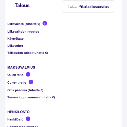
Talous
Lataa Pikaluottosuositus
Liikevaihto (tuhatta €)
Liikevaihdon muutos
Käyttökate
Liikevoitto
Tilikauden tulos (tuhatta €)
MAKSUVALMIUS
Quick ratio
Current ratio
Oma pääoma (tuhatta €)
Taseen loppusumma (tuhatta €)
HENKILÖSTÖ
Henkilöstö
Henkilöstön muutos