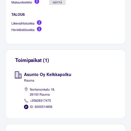
Maksuviivetieto
NÄYTÄ
TALOUS
Liikevaihtoluokka
Henkilöstöluokka
Toimipaikat (1)
Asunto Oy Kelkkapolku
Rauma
Nortamonkatu 18,
26100 Rauma
+35828317475
ID: 6000514856