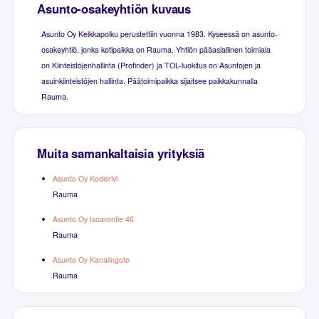
Asunto-osakeyhtiön kuvaus
Asunto Oy Kelkkapolku perustettiin vuonna 1983. Kyseessä on asunto-
osakeyhtiö, jonka kotipaikka on Rauma. Yhtiön pääasiallinen toimiala
on Kiinteistöjenhallinta (Profinder) ja TOL-luokitus on Asuntojen ja
asuinkiinteistöjen hallinta. Päätoimipaikka sijaitsee paikkakunnalla
Rauma.
Muita samankaltaisia yrityksiä
Asunto Oy Kodisrivi
Rauma
Asunto Oy Isoarontie 46
Rauma
Asunto Oy Kanalingoto
Rauma