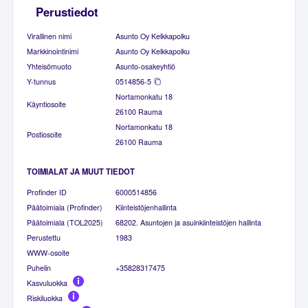
Perustiedot
Virallinen nimi
Asunto Oy Kelkkapolku
Markkinointinimi
Asunto Oy Kelkkapolku
Yhteisömuoto
Asunto-osakeyhtiö
Y-tunnus
0514856-5
Nortamonkatu 18
Käyntiosoite
26100 Rauma
Nortamonkatu 18
Postiosoite
26100 Rauma
TOIMIALAT JA MUUT TIEDOT
Profinder ID
6000514856
Päätoimiala (Profinder)
Kiinteistöjenhallinta
Päätoimiala (TOL2025)
68202. Asuntojen ja asuinkiinteistöjen hallinta
Perustettu
1983
WWW-osoite
Puhelin
+35828317475
Kasvuluokka
Riskiluokka