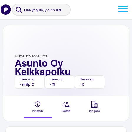
Kiinteistöjenhallinta
Asunto Oy
Kelkkapolku
Liikevaihto
Liikevoitto
Henkilöstö
- milj. €
- %
- %
Perustiedot
Päättäjät
Toimipaikat