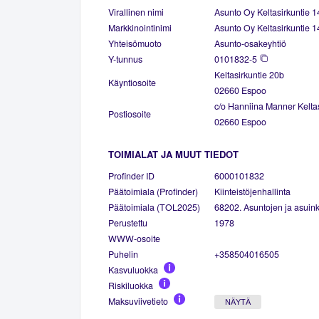
Virallinen nimi
Asunto Oy Keltasirkuntie 1
Markkinointinimi
Asunto Oy Keltasirkuntie 1
Yhteisömuoto
Asunto-osakeyhtiö
Y-tunnus
0101832-5
Keltasirkuntie 20b
Käyntiosoite
02660 Espoo
c/o Hanniina Manner Kelta
Postiosoite
02660 Espoo
TOIMIALAT JA MUUT TIEDOT
Profinder ID
6000101832
Päätoimiala (Profinder)
Kiinteistöjenhallinta
Päätoimiala (TOL2025)
68202. Asuntojen ja asuinki
Perustettu
1978
WWW-osoite
Puhelin
+358504016505
Kasvuluokka
Riskiluokka
Maksuviivetieto
NÄYTÄ