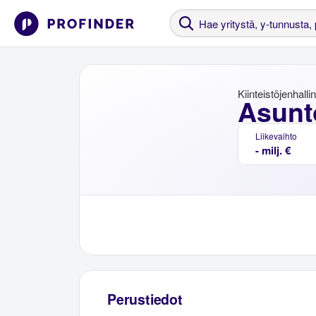
Kiinteistöjenhalli
Asunto
Liikevaihto
- milj. €
Perustiedot