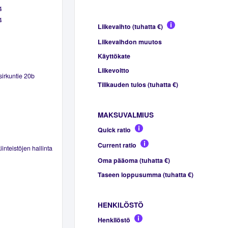
4
4
Liikevaihto (tuhatta €)
Liikevaihdon muutos
Käyttökate
Liikevoitto
sirkuntie 20b
Tilikauden tulos (tuhatta €)
MAKSUVALMIUS
Quick ratio
Current ratio
inteistöjen hallinta
Oma pääoma (tuhatta €)
Taseen loppusumma (tuhatta €)
HENKILÖSTÖ
Henkilöstö