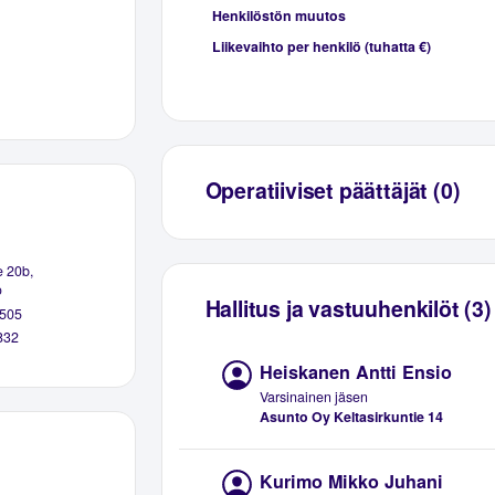
Henkilöstön muutos
Liikevaihto per henkilö (tuhatta €)
Operatiiviset päättäjät (0)
e 20b,
o
Hallitus ja vastuuhenkilöt (3)
505
832
Heiskanen Antti Ensio
Varsinainen jäsen
Asunto Oy Keltasirkuntie 14
Kurimo Mikko Juhani