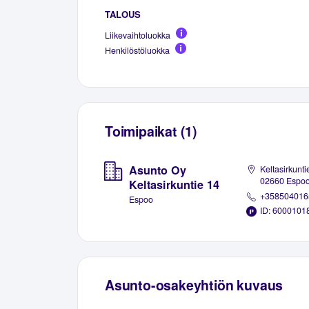
TALOUS
Liikevaihtoluokka
Henkilöstöluokka
Toimipaikat (1)
Asunto Oy
Keltasirkunti
02660 Espo
Keltasirkuntie 14
+358504016
Espoo
ID: 6000101
Asunto-osakeyhtiön kuvaus