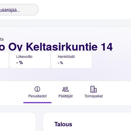
nta
 Oy Keltasirkuntie 14
Liikevoitto
Henkilöstö
- %
- %
Perustiedot
Päättäjät
Toimipaikat
Talous