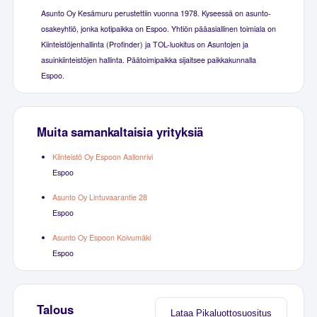
Asunto Oy Kesämuru perustettiin vuonna 1978. Kyseessä on asunto-
osakeyhtiö, jonka kotipaikka on Espoo. Yhtiön pääasiallinen toimiala on
Kiinteistöjenhallinta (Profinder) ja TOL-luokitus on Asuntojen ja
asuinkiinteistöjen hallinta. Päätoimipaikka sijaitsee paikkakunnalla
Espoo.
Muita samankaltaisia yrityksiä
Kiinteistö Oy Espoon Aallonrivi
Espoo
Asunto Oy Lintuvaarantie 28
Espoo
Asunto Oy Espoon Koivumäki
Espoo
Talous
Lataa Pikaluottosuositus