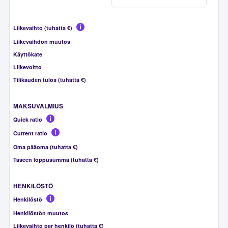
Liikevaihto (tuhatta €)
Liikevaihdon muutos
Käyttökate
Liikevoitto
Tilikauden tulos (tuhatta €)
MAKSUVALMIUS
Quick ratio
Current ratio
Oma pääoma (tuhatta €)
Taseen loppusumma (tuhatta €)
HENKILÖSTÖ
Henkilöstö
Henkilöstön muutos
Liikevaihto per henkilö (tuhatta €)