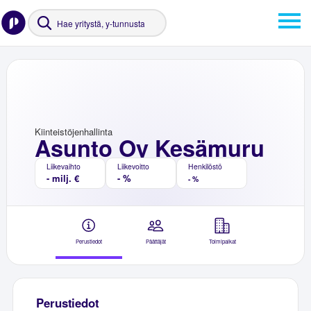
Kiinteistöjenhallinta
Asunto Oy Kesämuru
Liikevaihto
Liikevoitto
Henkilöstö
- milj. €
- %
- %
Perustiedot
Päättäjät
Toimipaikat
Perustiedot