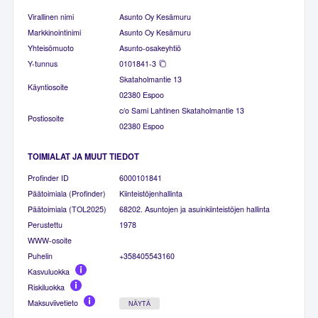
Virallinen nimi
Asunto Oy Kesämuru
Markkinointinimi
Asunto Oy Kesämuru
Yhteisömuoto
Asunto-osakeyhtiö
Y-tunnus
0101841-3
Skataholmantie 13
Käyntiosoite
02380 Espoo
c/o Sami Lahtinen Skataholmantie 13
Postiosoite
02380 Espoo
TOIMIALAT JA MUUT TIEDOT
Profinder ID
6000101841
Päätoimiala (Profinder)
Kiinteistöjenhallinta
Päätoimiala (TOL2025)
68202. Asuntojen ja asuinkiinteistöjen hallinta
Perustettu
1978
WWW-osoite
Puhelin
+358405543160
Kasvuluokka
Riskiluokka
Maksuviivetieto
NÄYTÄ