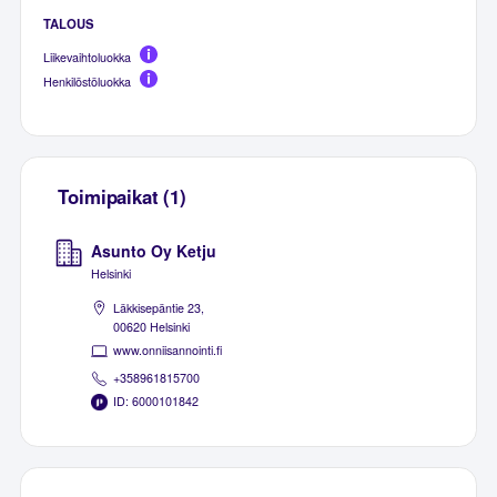
TALOUS
Liikevaihtoluokka
Henkilöstöluokka
Toimipaikat (1)
Asunto Oy Ketju
Helsinki
Läkkisepäntie 23,
00620 Helsinki
www.onniisannointi.fi
+358961815700
ID: 6000101842