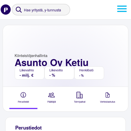
Kiinteistöjenhallinta
Asunto Oy Ketju
Liikevaihto
Liikevoitto
Henkilöstö
- milj. €
- %
- %
Perustiedot
Päättäjät
Toimipaikat
Verkkolaskutus
Perustiedot