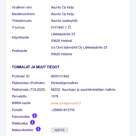
Virallinen nimi
Asunto Oy Ketju
Markkinointinimi
Asunto Oy Ketju
Yhteisömuoto
Asunto-osakeyhtiö
Y-tunnus
0101842-1
Läkkisepäntie 23
Käyntiosoite
00620 Helsinki
c/o Onni Isännöinti Oy Läkkisepäntie 23
Postiosoite
00620 Helsinki
TOIMIALAT JA MUUT TIEDOT
Profinder ID
6000101842
Päätoimiala (Profinder)
Kiinteistöjenhallinta
Päätoimiala (TOL2025)
68202. Asuntojen ja asuinkiinteistöjen hallinta
Perustettu
1978
WWW-osoite
www.onniisannointi.fi
Puhelin
+358961815700
Kasvuluokka
Riskiluokka
Maksuviivetieto
NÄYTÄ