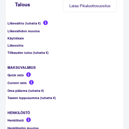
Talous
Lataa Pikaluottosuositus
Liikevaihto (tuhatta €)
Liikevaihdon muutos
Käyttökate
Liikevoitto
Tilikauden tulos (tuhatta €)
MAKSUVALMIUS
Quick ratio
Current ratio
Oma pääoma (tuhatta €)
Taseen loppusumma (tuhatta €)
HENKILÖSTÖ
Henkilöstö
Henkilöstön muutos