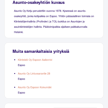
Asunto-osakeyhtiön kuvaus
Asunto Oy Ketju perustettiin vuonna 1978. Kyseessä on asunto-
osakeyhtiö, jonka kotipaikka on Espoo. Yhtiön pääasiallinen toimiala on
Kiinteistöjenhallinta (Profinder) ja TOL-luokitus on Asuntojen ja
asuinkiinteistöjen hallinta. Päätoimipaikka sijaitsee paikkakunnalla
Helsinki.
Muita samankaltaisia yrityksiä
Kiinteistö Oy Espoon Aallonrivi
Espoo
Asunto Oy Lintuvaarantie 28
Espoo
Asunto Oy Espoon Koivumäki
Espoo