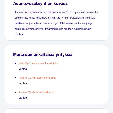
Asunto-osakeyhtiön kuvaus
Asunto Oy Kiertokulma perustettiin vuonna 1978. Kyseessä on asunto-
osakeyhtiö, jonka kotipaikka on Vantaa. Yhtiön pääasiallinen toimiala
on Kiinteistöjenhallinta (Profinder) ja TOL-luokitus on Asuntojen ja
asuinkiinteistöjen hallinta. Päätoimipaikka sijaitsee paikkakunnalla
Vantaa.
Muita samankaltaisia yrityksiä
Kiint. Oy Havukosken Palvelutalo
Vantaa
Asunto Oy Vantaan Kulonpohja
Vantaa
Asunto Oy Vantaan Martinteeri
Vantaa