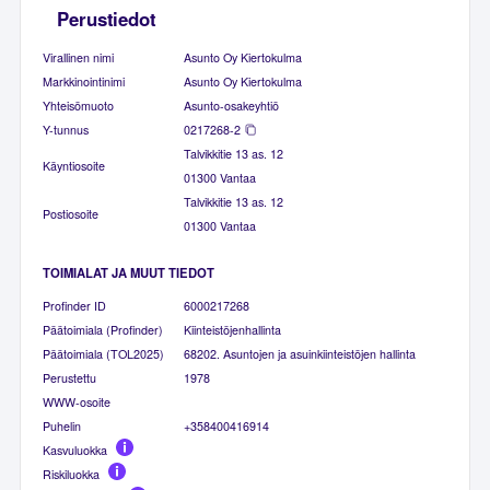
Perustiedot
Virallinen nimi
Asunto Oy Kiertokulma
Markkinointinimi
Asunto Oy Kiertokulma
Yhteisömuoto
Asunto-osakeyhtiö
Y-tunnus
0217268-2
Talvikkitie 13 as. 12
Käyntiosoite
01300 Vantaa
Talvikkitie 13 as. 12
Postiosoite
01300 Vantaa
TOIMIALAT JA MUUT TIEDOT
Profinder ID
6000217268
Päätoimiala (Profinder)
Kiinteistöjenhallinta
Päätoimiala (TOL2025)
68202. Asuntojen ja asuinkiinteistöjen hallinta
Perustettu
1978
WWW-osoite
Puhelin
+358400416914
Kasvuluokka
Riskiluokka