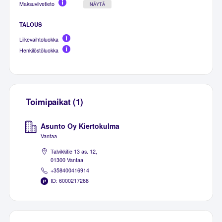
Maksuviivetieto
NÄYTÄ
TALOUS
Liikevaihtoluokka
Henkilöstöluokka
Toimipaikat (1)
Asunto Oy Kiertokulma
Vantaa
Talvikkitie 13 as. 12,
01300 Vantaa
+358400416914
ID: 6000217268