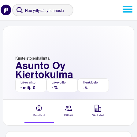
Kiinteistöjenhallinta
Asunto Oy
Kiertokulma
Liikevaihto
Liikevoitto
Henkilöstö
- milj. €
- %
- %
Perustiedot
Päättäjät
Toimipaikat