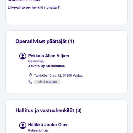
Liikevaihto per henkilö (tuhatta €)
Operatiiviset päättäjät (1)
Pekkala Allan Viljam
Isännöitsijä
Asunto Oy Kiertokulma
Talvikkitie 13 as. 12, 01300 Vantaa
NÄYTÄ NUMERO
Hallitus ja vastuuhenkilöt (3)
Hälikkä Jouko Olavi
Puheenjohtaja