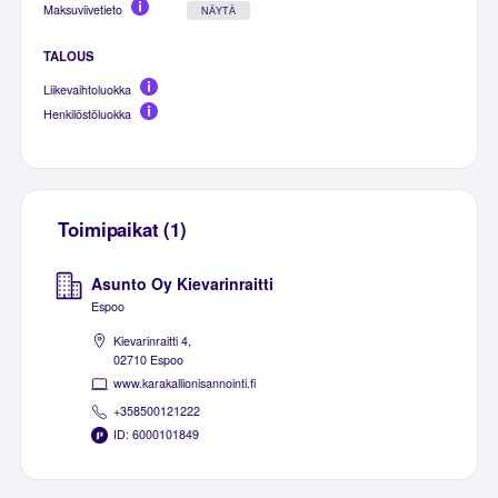
Maksuviivetieto
NÄYTÄ
TALOUS
Liikevaihtoluokka
Henkilöstöluokka
Toimipaikat (1)
Asunto Oy Kievarinraitti
Espoo
Kievarinraitti 4,
02710 Espoo
www.karakallionisannointi.fi
+358500121222
ID: 6000101849