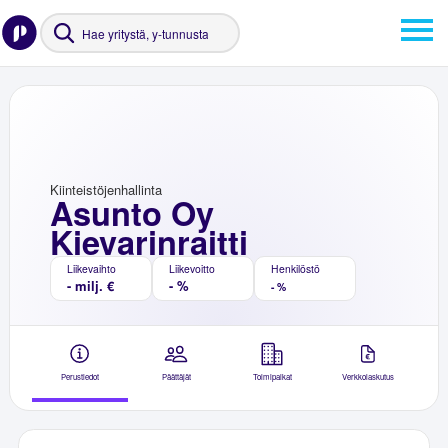
Kiinteistöjenhallinta
Asunto Oy
Kievarinraitti
Liikevaihto
Liikevoitto
Henkilöstö
- milj. €
- %
- %
Perustiedot
Päättäjät
Toimipaikat
Verkkolaskutus