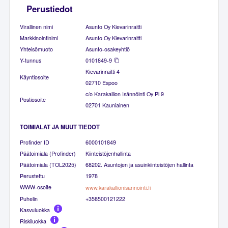
Perustiedot
Virallinen nimi
Asunto Oy Kievarinraitti
Markkinointinimi
Asunto Oy Kievarinraitti
Yhteisömuoto
Asunto-osakeyhtiö
Y-tunnus
0101849-9
Kievarinraitti 4
Käyntiosoite
02710 Espoo
c/o Karakallion Isännöinti Oy Pl 9
Postiosoite
02701 Kauniainen
TOIMIALAT JA MUUT TIEDOT
Profinder ID
6000101849
Päätoimiala (Profinder)
Kiinteistöjenhallinta
Päätoimiala (TOL2025)
68202. Asuntojen ja asuinkiinteistöjen hallinta
Perustettu
1978
WWW-osoite
www.karakallionisannointi.fi
Puhelin
+358500121222
Kasvuluokka
Riskiluokka