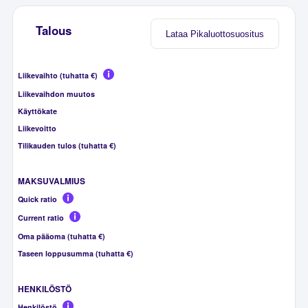
Talous
Lataa Pikaluottosuositus
Liikevaihto (tuhatta €)
Liikevaihdon muutos
Käyttökate
Liikevoitto
Tilikauden tulos (tuhatta €)
MAKSUVALMIUS
Quick ratio
Current ratio
Oma pääoma (tuhatta €)
Taseen loppusumma (tuhatta €)
HENKILÖSTÖ
Henkilöstö