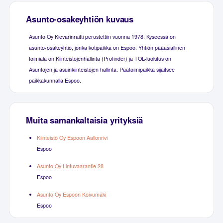
Asunto-osakeyhtiön kuvaus
Asunto Oy Kievarinraitti perustettiin vuonna 1978. Kyseessä on
asunto-osakeyhtiö, jonka kotipaikka on Espoo. Yhtiön pääasiallinen
toimiala on Kiinteistöjenhallinta (Profinder) ja TOL-luokitus on
Asuntojen ja asuinkiinteistöjen hallinta. Päätoimipaikka sijaitsee
paikkakunnalla Espoo.
Muita samankaltaisia yrityksiä
Kiinteistö Oy Espoon Aallonrivi
Espoo
Asunto Oy Lintuvaarantie 28
Espoo
Asunto Oy Espoon Koivumäki
Espoo