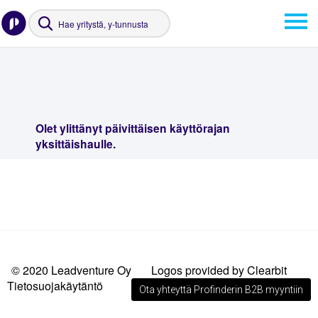
Olet ylittänyt päivittäisen käyttörajan
yksittäishaulle.
© 2020 Leadventure Oy
Logos provided by Clearbit
Tietosuojakäytäntö
Ota yhteyttä Profinderin B2B myyntiin