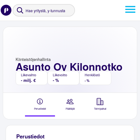
Kiinteistöjenhallinta
Asunto Oy Kilonnotko
Liikevaihto
Liikevoitto
Henkilöstö
- milj. €
- %
- %
Perustiedot
Päättäjät
Toimipaikat
Perustiedot