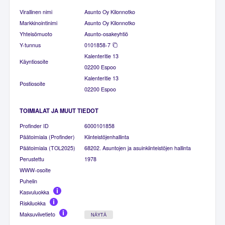
Virallinen nimi
Asunto Oy Kilonnotko
Markkinointinimi
Asunto Oy Kilonnotko
Yhteisömuoto
Asunto-osakeyhtiö
Y-tunnus
0101858-7
Kalenteritie 13
Käyntiosoite
02200 Espoo
Kalenteritie 13
Postiosoite
02200 Espoo
TOIMIALAT JA MUUT TIEDOT
Profinder ID
6000101858
Päätoimiala (Profinder)
Kiinteistöjenhallinta
Päätoimiala (TOL2025)
68202. Asuntojen ja asuinkiinteistöjen hallinta
Perustettu
1978
WWW-osoite
Puhelin
Kasvuluokka
Riskiluokka
Maksuviivetieto
NÄYTÄ