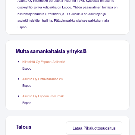
Asunto Oy Kilonnotko perustettiin vuonna 1978. Kyseessä on asunto-
osakeyhtiö, jonka kotipaikka on Espoo. Yhtiön pääasiallinen toimiala on
Kiinteistöjenhallinta (Profinder) ja TOL-luokitus on Asuntojen ja
asuinkiinteistöjen hallinta. Päätoimipaikka sijaitsee paikkakunnalla
Espoo.
Muita samankaltaisia yrityksiä
Kiinteistö Oy Espoon Aallonrivi
Espoo
Asunto Oy Lintuvaarantie 28
Espoo
Asunto Oy Espoon Koivumäki
Espoo
Talous
Lataa Pikaluottosuositus