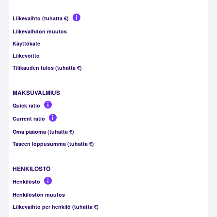
Liikevaihto (tuhatta €)
Liikevaihdon muutos
Käyttökate
Liikevoitto
Tilikauden tulos (tuhatta €)
MAKSUVALMIUS
Quick ratio
Current ratio
Oma pääoma (tuhatta €)
Taseen loppusumma (tuhatta €)
HENKILÖSTÖ
Henkilöstö
Henkilöstön muutos
Liikevaihto per henkilö (tuhatta €)