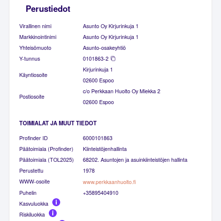
Perustiedot
Virallinen nimi
Asunto Oy Kirjurinkuja 1
Markkinointinimi
Asunto Oy Kirjurinkuja 1
Yhteisömuoto
Asunto-osakeyhtiö
Y-tunnus
0101863-2
Kirjurinkuja 1
Käyntiosoite
02600 Espoo
c/o Perkkaan Huolto Oy Miekka 2
Postiosoite
02600 Espoo
TOIMIALAT JA MUUT TIEDOT
Profinder ID
6000101863
Päätoimiala (Profinder)
Kiinteistöjenhallinta
Päätoimiala (TOL2025)
68202. Asuntojen ja asuinkiinteistöjen hallinta
Perustettu
1978
WWW-osoite
www.perkkaanhuolto.fi
Puhelin
+35895404910
Kasvuluokka
Riskiluokka