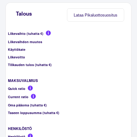
Talous
Lataa Pikaluottosuositus
Liikevaihto (tuhatta €)
Liikevaihdon muutos
Käyttökate
Liikevoitto
Tilikauden tulos (tuhatta €)
MAKSUVALMIUS
Quick ratio
Current ratio
Oma pääoma (tuhatta €)
Taseen loppusumma (tuhatta €)
HENKILÖSTÖ
Henkilöstö