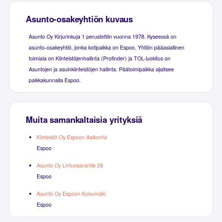
Asunto-osakeyhtiön kuvaus
Asunto Oy Kirjurinkuja 1 perustettiin vuonna 1978. Kyseessä on
asunto-osakeyhtiö, jonka kotipaikka on Espoo. Yhtiön pääasiallinen
toimiala on Kiinteistöjenhallinta (Profinder) ja TOL-luokitus on
Asuntojen ja asuinkiinteistöjen hallinta. Päätoimipaikka sijaitsee
paikkakunnalla Espoo.
Muita samankaltaisia yrityksiä
Kiinteistö Oy Espoon Aallonrivi
Espoo
Asunto Oy Lintuvaarantie 28
Espoo
Asunto Oy Espoon Koivumäki
Espoo