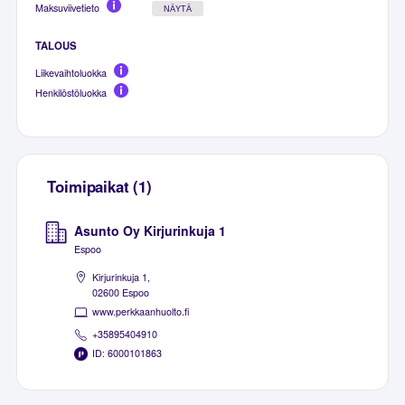
Maksuviivetieto
NÄYTÄ
TALOUS
Liikevaihtoluokka
Henkilöstöluokka
Toimipaikat (1)
Asunto Oy Kirjurinkuja 1
Espoo
Kirjurinkuja 1,
02600 Espoo
www.perkkaanhuolto.fi
+35895404910
ID: 6000101863