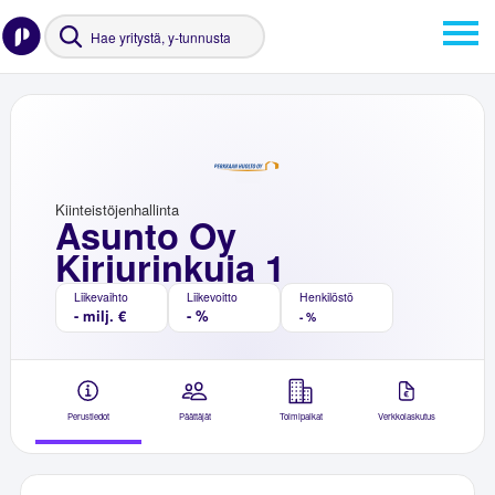
Kiinteistöjenhallinta
Asunto Oy
Kirjurinkuja 1
Liikevaihto
Liikevoitto
Henkilöstö
- milj. €
- %
- %
Perustiedot
Päättäjät
Toimipaikat
Verkkolaskutus