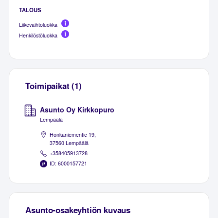
TALOUS
Liikevaihtoluokka
Henkilöstöluokka
Toimipaikat (1)
Asunto Oy Kirkkopuro
Lempäälä
Honkaniementie 19,
37560 Lempäälä
+358405913728
ID: 6000157721
Asunto-osakeyhtiön kuvaus