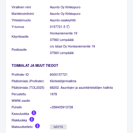
Virallinen nimi
Asunto Oy Kirkkopuro
Markkinointinimi
Asunto Oy Kirkkopuro
Yhteisömuoto
Asunto-osakeyhtiö
Y-tunnus
0157721-5
Honkaniementie 19
Käyntiosoite
37560 Lempäälä
c/o Istasi Oy Honkaniementie 19
Postiosoite
37560 Lempäälä
TOIMIALAT JA MUUT TIEDOT
Profinder ID
6000157721
Päätoimiala (Profinder)
Kiinteistöjenhallinta
Päätoimiala (TOL2025)
68202. Asuntojen ja asuinkiinteistöjen hallinta
Perustettu
1978
WWW-osoite
Puhelin
+358405913728
Kasvuluokka
Riskiluokka
Maksuviivetieto
NÄYTÄ