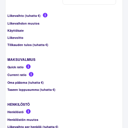
Liikevaihto (tuhatta €)
Liikevaihdon muutos
Käyttökate
Liikevoitto
Tilikauden tulos (tuhatta €)
MAKSUVALMIUS
Quick ratio
Current ratio
Oma pääoma (tuhatta €)
Taseen loppusumma (tuhatta €)
HENKILÖSTÖ
Henkilöstö
Henkilöstön muutos
Liikevaihto per henkilö (tuhatta €)