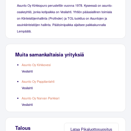
Asunto Oy Kirkkopuro perustettiin vuonna 1978. Kyseessä on asunto-
osakeyhtiö, jonka kotipaikka on Vesilahti. Yhtiön pääasiallinen toimiala
on Kiinteistöjenhallinta (Profinder) ja TOL-luokitus on Asuntojen ja
asuinkiinteistöjen hallinta. Päätoimipaikka sijaitsee paikkakunnalla
Lempäälä.
Muita samankaltaisia yrityksiä
Asunto Oy Kirkkovesi
Vesilahti
Asunto Oy Pappilanlahti
Vesilahti
Asunto Oy Narvan Parkkari
Vesilahti
Talous
Lataa Pikaluottosuositus