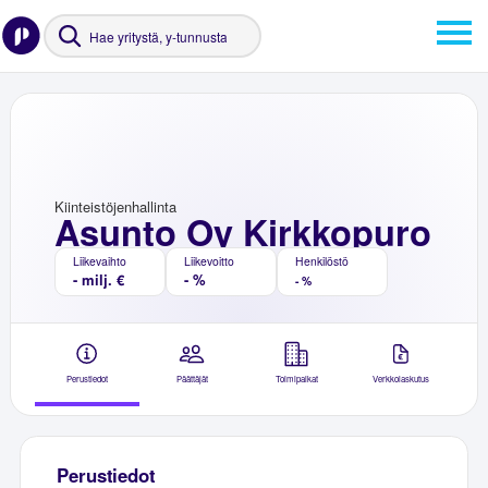
Kiinteistöjenhallinta
Asunto Oy Kirkkopuro
Liikevaihto
Liikevoitto
Henkilöstö
- milj. €
- %
- %
Perustiedot
Päättäjät
Toimipaikat
Verkkolaskutus
Perustiedot