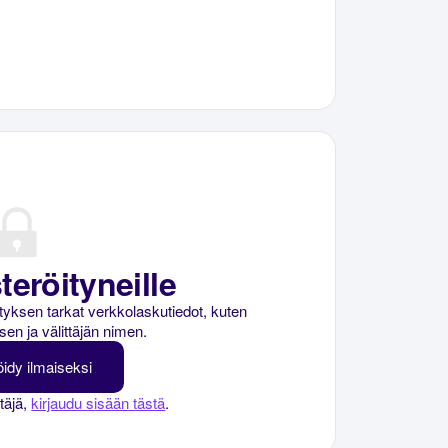
teröityneille
rityksen tarkat verkkolaskutiedot, kuten
sen ja välittäjän nimen.
öidy ilmaiseksi
ttäjä,
kirjaudu sisään tästä
.