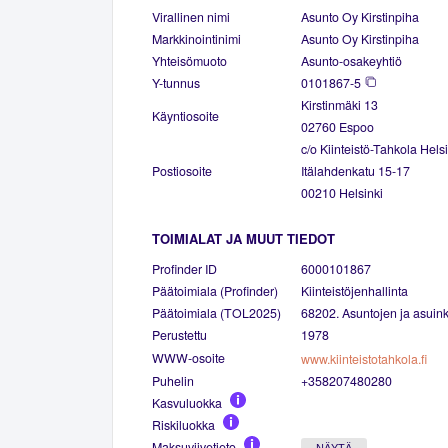
Virallinen nimi
Asunto Oy Kirstinpiha
Markkinointinimi
Asunto Oy Kirstinpiha
Yhteisömuoto
Asunto-osakeyhtiö
Y-tunnus
0101867-5
Kirstinmäki 13
Käyntiosoite
02760 Espoo
c/o Kiinteistö-Tahkola Hels
Postiosoite
Itälahdenkatu 15-17
00210 Helsinki
TOIMIALAT JA MUUT TIEDOT
Profinder ID
6000101867
Päätoimiala (Profinder)
Kiinteistöjenhallinta
Päätoimiala (TOL2025)
68202. Asuntojen ja asuinki
Perustettu
1978
WWW-osoite
www.kiinteistotahkola.fi
Puhelin
+358207480280
Kasvuluokka
Riskiluokka
Maksuviivetieto
NÄYTÄ