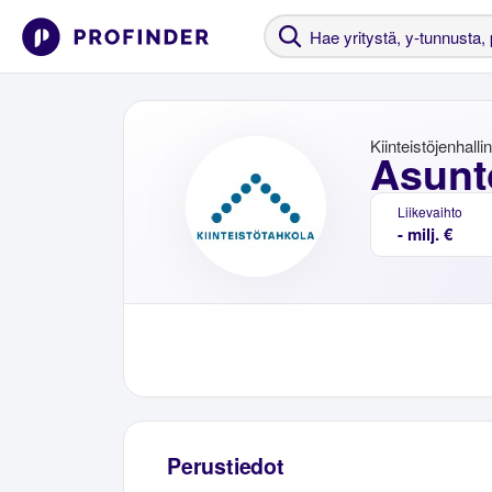
Kiinteistöjenhalli
Asunt
Liikevaihto
- milj. €
Perustiedot