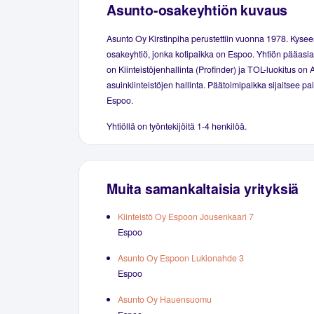
Asunto-osakeyhtiön kuvaus
Asunto Oy Kirstinpiha perustettiin vuonna 1978. Kyse
osakeyhtiö, jonka kotipaikka on Espoo. Yhtiön pääasial
on Kiinteistöjenhallinta (Profinder) ja TOL-luokitus on 
asuinkiinteistöjen hallinta. Päätoimipaikka sijaitsee p
Espoo.
Yhtiöllä on työntekijöitä 1-4 henkilöä.
Muita samankaltaisia yrityksiä
Kiinteistö Oy Espoon Jousenkaari 7
Espoo
Asunto Oy Espoon Lukionahde 3
Espoo
Asunto Oy Hauensuomu