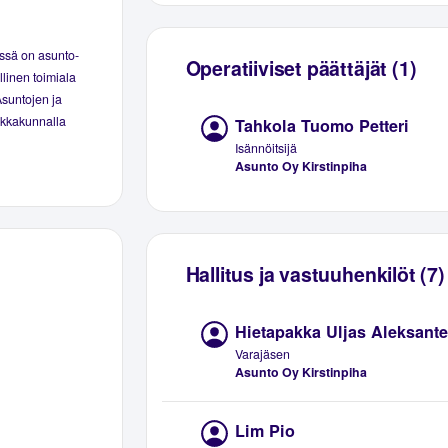
essä on asunto-
Operatiiviset päättäjät (1)
linen toimiala
Asuntojen ja
aikkakunnalla
Tahkola Tuomo Petteri
Isännöitsijä
Asunto Oy Kirstinpiha
Hallitus ja vastuuhenkilöt (7)
Hietapakka Uljas Aleksante
Varajäsen
Asunto Oy Kirstinpiha
Lim Pio