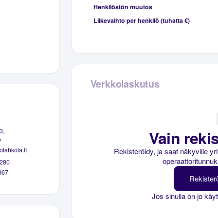
Henkilöstön muutos
Liikevaihto per henkilö (tuhatta €)
Verkkolaskutus
Vain rekis
3,
o
otahkola.fi
Rekisteröidy, ja saat näkyville y
operaattoritunnuk
280
867
Rekister
Jos sinulla on jo käy