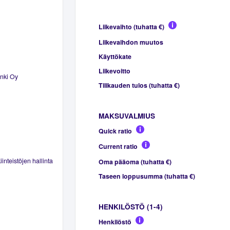
Liikevaihto (tuhatta €)
Liikevaihdon muutos
Käyttökate
Liikevoitto
inki Oy
Tilikauden tulos (tuhatta €)
MAKSUVALMIUS
Quick ratio
Current ratio
inteistöjen hallinta
Oma pääoma (tuhatta €)
Taseen loppusumma (tuhatta €)
HENKILÖSTÖ (1-4)
Henkilöstö