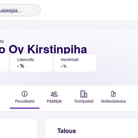
nta
o Oy Kirstinpiha
Liikevoitto
Henkilöstö
- %
- %
Perustiedot
Päättäjät
Toimipaikat
Verkkolaskutus
Talous