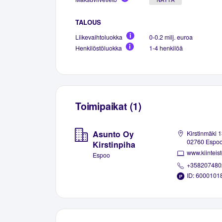
TALOUS
Liikevaihtoluokka
0-0.2 milj. euroa
Henkilöstöluokka
1-4 henkilöä
Toimipaikat (1)
Asunto Oy
Kirstinmäki 1
02760 Espo
Kirstinpiha
www.kiinteist
Espoo
+358207480
ID: 6000101