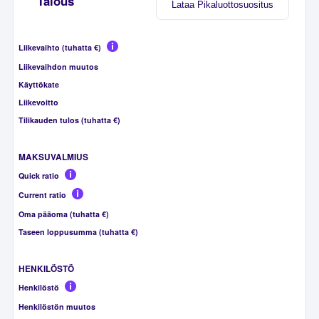
Talous
Lataa Pikaluottosuositus
Liikevaihto (tuhatta €)
Liikevaihdon muutos
Käyttökate
Liikevoitto
Tilikauden tulos (tuhatta €)
MAKSUVALMIUS
Quick ratio
Current ratio
Oma pääoma (tuhatta €)
Taseen loppusumma (tuhatta €)
HENKILÖSTÖ
Henkilöstö
Henkilöstön muutos