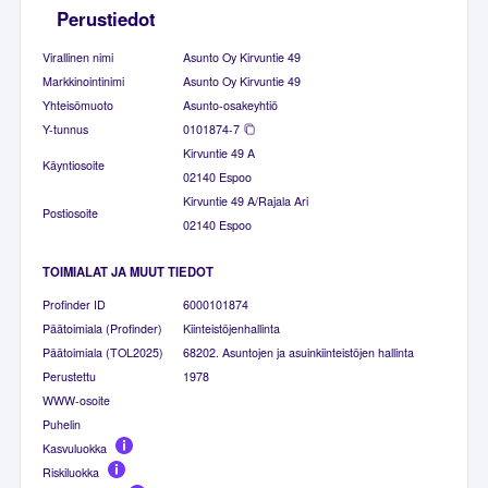
Perustiedot
Virallinen nimi
Asunto Oy Kirvuntie 49
Markkinointinimi
Asunto Oy Kirvuntie 49
Yhteisömuoto
Asunto-osakeyhtiö
Y-tunnus
0101874-7
Kirvuntie 49 A
Käyntiosoite
02140 Espoo
Kirvuntie 49 A/Rajala Ari
Postiosoite
02140 Espoo
TOIMIALAT JA MUUT TIEDOT
Profinder ID
6000101874
Päätoimiala (Profinder)
Kiinteistöjenhallinta
Päätoimiala (TOL2025)
68202. Asuntojen ja asuinkiinteistöjen hallinta
Perustettu
1978
WWW-osoite
Puhelin
Kasvuluokka
Riskiluokka