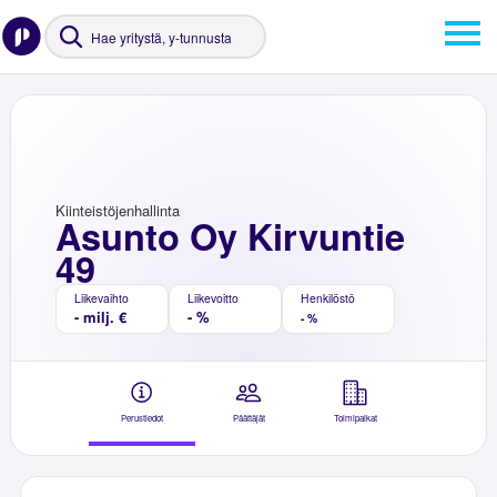
Kiinteistöjenhallinta
Asunto Oy Kirvuntie
49
Liikevaihto
Liikevoitto
Henkilöstö
- milj. €
- %
- %
Perustiedot
Päättäjät
Toimipaikat