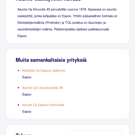
Asunto Oy Kirvuntie 49 perustettiin vuonna 1978. Kyseessä on asunto-
osakeyhtiö, jonka kotipaikka on Espoo. Yhtiön pääasiallinen toimiala on
Kiinteistöjenhallinta (Profinder) ja TOL-luokitus on Asuntojen ja
asuinkiinteistöjen hallinta. Päätoimipaikka sijaitsee paikkakunnalla
Espoo.
Muita samankaltaisia yrityksiä
Kiinteistö Oy Espoon Aallonrivi
Espoo
Asunto Oy Lintuvaarantie 28
Espoo
Asunto Oy Espoon Koivumäki
Espoo