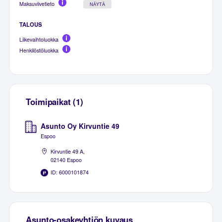
Maksuviivetieto
NÄYTÄ
TALOUS
Liikevaihtoluokka
Henkilöstöluokka
Toimipaikat (1)
Asunto Oy Kirvuntie 49
Espoo
Kirvuntie 49 A,
02140 Espoo
ID: 6000101874
Asunto-osakeyhtiön kuvaus