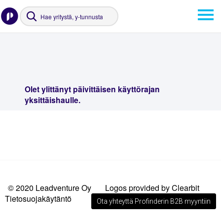
Olet ylittänyt päivittäisen käyttörajan
yksittäishaulle.
© 2020 Leadventure Oy
Logos provided by Clearbit
Tietosuojakäytäntö
Ota yhteyttä Profinderin B2B myyntiin