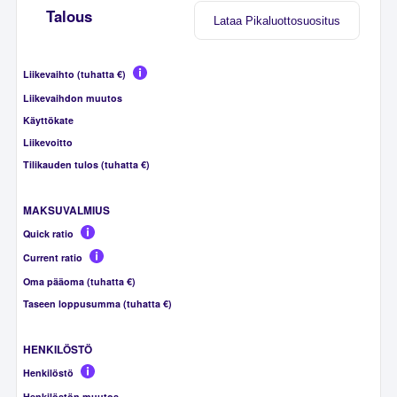
Talous
Lataa Pikaluottosuositus
Liikevaihto (tuhatta €)
Liikevaihdon muutos
Käyttökate
Liikevoitto
Tilikauden tulos (tuhatta €)
MAKSUVALMIUS
Quick ratio
Current ratio
Oma pääoma (tuhatta €)
Taseen loppusumma (tuhatta €)
HENKILÖSTÖ
Henkilöstö
Henkilöstön muutos