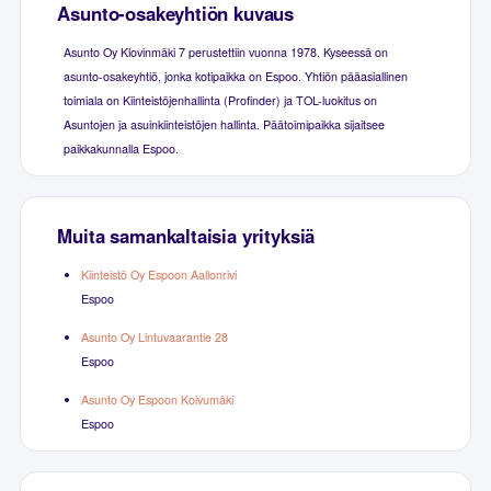
Asunto-osakeyhtiön kuvaus
Asunto Oy Klovinmäki 7 perustettiin vuonna 1978. Kyseessä on
asunto-osakeyhtiö, jonka kotipaikka on Espoo. Yhtiön pääasiallinen
toimiala on Kiinteistöjenhallinta (Profinder) ja TOL-luokitus on
Asuntojen ja asuinkiinteistöjen hallinta. Päätoimipaikka sijaitsee
paikkakunnalla Espoo.
Muita samankaltaisia yrityksiä
Kiinteistö Oy Espoon Aallonrivi
Espoo
Asunto Oy Lintuvaarantie 28
Espoo
Asunto Oy Espoon Koivumäki
Espoo