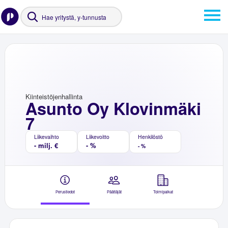
Kiinteistöjenhallinta
Asunto Oy Klovinmäki
7
Liikevaihto
Liikevoitto
Henkilöstö
- milj. €
- %
- %
Perustiedot
Päättäjät
Toimipaikat