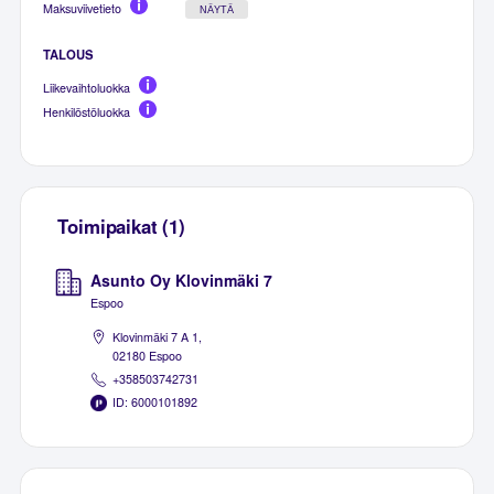
Maksuviivetieto
NÄYTÄ
TALOUS
Liikevaihtoluokka
Henkilöstöluokka
Toimipaikat (1)
Asunto Oy Klovinmäki 7
Espoo
Klovinmäki 7 A 1,
02180 Espoo
+358503742731
ID: 6000101892