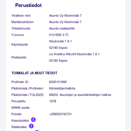
Perustiedot
Virallinen nimi
Asunto Oy Klovinmäki 7
Markkinointinimi
Asunto Oy Klovinmäki 7
Yhteisömuoto
Asunto-osakeyhtiö
Y-tunnus
0101892-3
Klovinmäki 7 A 1
Käyntiosoite
02180 Espoo
c/o Kristiina Riihuhti Klovinmäki 7 A 1
Postiosoite
02180 Espoo
TOIMIALAT JA MUUT TIEDOT
Profinder ID
6000101892
Päätoimiala (Profinder)
Kiinteistöjenhallinta
Päätoimiala (TOL2025)
68202. Asuntojen ja asuinkiinteistöjen hallinta
Perustettu
1978
WWW-osoite
Puhelin
+358503742731
Kasvuluokka
Riskiluokka