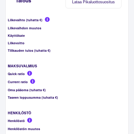
Talous
Lataa Pikaluottosuositus
Liikevaihto (tuhatta €)
Liikevaihdon muutos
Käyttökate
Liikevoitto
Tilikauden tulos (tuhatta €)
MAKSUVALMIUS
Quick ratio
Current ratio
Oma pääoma (tuhatta €)
Taseen loppusumma (tuhatta €)
HENKILÖSTÖ
Henkilöstö
Henkilöstön muutos