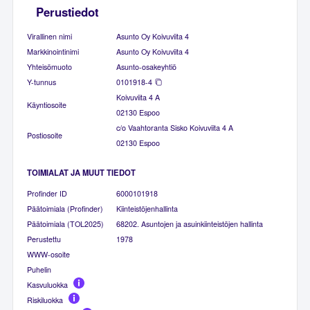
Perustiedot
Virallinen nimi
Asunto Oy Koivuviita 4
Markkinointinimi
Asunto Oy Koivuviita 4
Yhteisömuoto
Asunto-osakeyhtiö
Y-tunnus
0101918-4
Koivuviita 4 A
Käyntiosoite
02130 Espoo
c/o Vaahtoranta Sisko Koivuviita 4 A
Postiosoite
02130 Espoo
TOIMIALAT JA MUUT TIEDOT
Profinder ID
6000101918
Päätoimiala (Profinder)
Kiinteistöjenhallinta
Päätoimiala (TOL2025)
68202. Asuntojen ja asuinkiinteistöjen hallinta
Perustettu
1978
WWW-osoite
Puhelin
Kasvuluokka
Riskiluokka