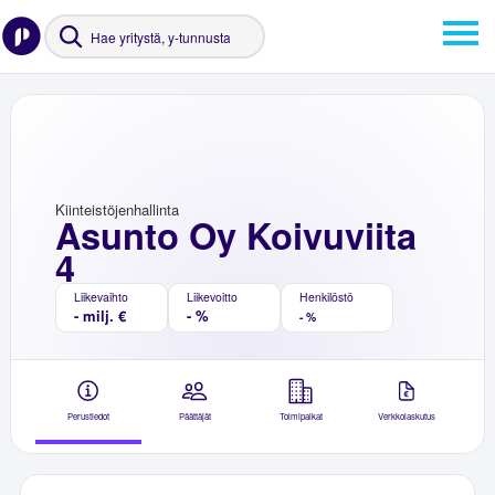
Kiinteistöjenhallinta
Asunto Oy Koivuviita
4
Liikevaihto
Liikevoitto
Henkilöstö
- milj. €
- %
- %
Perustiedot
Päättäjät
Toimipaikat
Verkkolaskutus