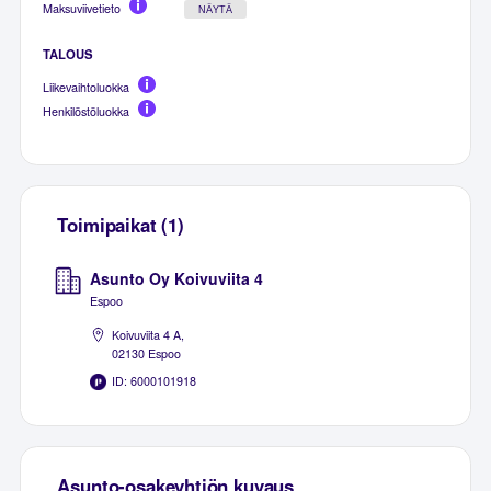
Maksuviivetieto
NÄYTÄ
TALOUS
Liikevaihtoluokka
Henkilöstöluokka
Toimipaikat (1)
Asunto Oy Koivuviita 4
Espoo
Koivuviita 4 A,
02130 Espoo
ID: 6000101918
Asunto-osakeyhtiön kuvaus