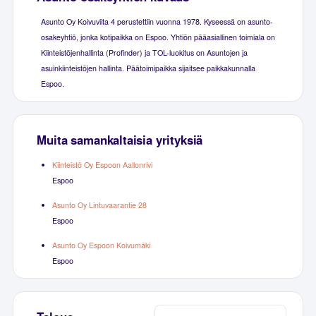
Asunto Oy Koivuviita 4 perustettiin vuonna 1978. Kyseessä on asunto-
osakeyhtiö, jonka kotipaikka on Espoo. Yhtiön pääasiallinen toimiala on
Kiinteistöjenhallinta (Profinder) ja TOL-luokitus on Asuntojen ja
asuinkiinteistöjen hallinta. Päätoimipaikka sijaitsee paikkakunnalla
Espoo.
Muita samankaltaisia yrityksiä
Kiinteistö Oy Espoon Aallonrivi
Espoo
Asunto Oy Lintuvaarantie 28
Espoo
Asunto Oy Espoon Koivumäki
Espoo