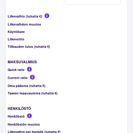
Liikevaihto (tuhatta €)
Liikevaihdon muutos
Käyttökate
Liikevoitto
Tilikauden tulos (tuhatta €)
MAKSUVALMIUS
Quick ratio
Current ratio
Oma pääoma (tuhatta €)
Taseen loppusumma (tuhatta €)
HENKILÖSTÖ
Henkilöstö
Henkilöstön muutos
Liikevaihto per henkilö (tuhatta €)