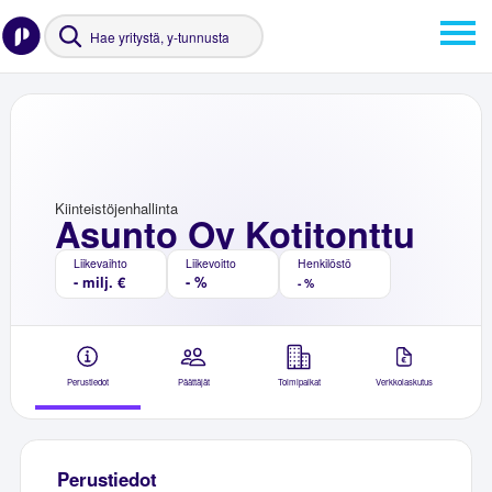
Kiinteistöjenhallinta
Asunto Oy Kotitonttu
Liikevaihto
Liikevoitto
Henkilöstö
- milj. €
- %
- %
Perustiedot
Päättäjät
Toimipaikat
Verkkolaskutus
Perustiedot