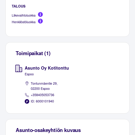
TALOUS
Liikevaihtoluokka
Henkilöstöluokka
Toimipaikat (1)
Asunto Oy Kotitonttu
Espoo
Tontunmäentie 29,
02200 Espoo
+358405053736
ID: 6000101940
Asunto-osakeyhtiön kuvaus