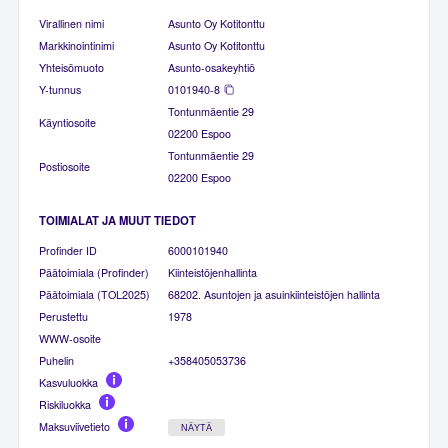
Virallinen nimi
Asunto Oy Kotitonttu
Markkinointinimi
Asunto Oy Kotitonttu
Yhteisömuoto
Asunto-osakeyhtiö
Y-tunnus
0101940-8
Tontunmäentie 29
Käyntiosoite
02200 Espoo
Tontunmäentie 29
Postiosoite
02200 Espoo
TOIMIALAT JA MUUT TIEDOT
Profinder ID
6000101940
Päätoimiala (Profinder)
Kiinteistöjenhallinta
Päätoimiala (TOL2025)
68202. Asuntojen ja asuinkiinteistöjen hallinta
Perustettu
1978
WWW-osoite
Puhelin
+358405053736
Kasvuluokka
Riskiluokka
Maksuviivetieto
NÄYTÄ