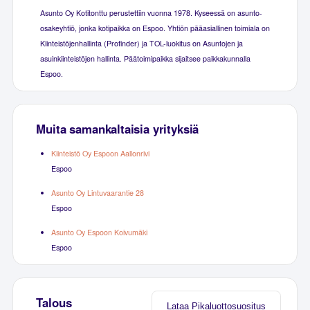
Asunto Oy Kotitonttu perustettiin vuonna 1978. Kyseessä on asunto-
osakeyhtiö, jonka kotipaikka on Espoo. Yhtiön pääasiallinen toimiala on
Kiinteistöjenhallinta (Profinder) ja TOL-luokitus on Asuntojen ja
asuinkiinteistöjen hallinta. Päätoimipaikka sijaitsee paikkakunnalla
Espoo.
Muita samankaltaisia yrityksiä
Kiinteistö Oy Espoon Aallonrivi
Espoo
Asunto Oy Lintuvaarantie 28
Espoo
Asunto Oy Espoon Koivumäki
Espoo
Talous
Lataa Pikaluottosuositus