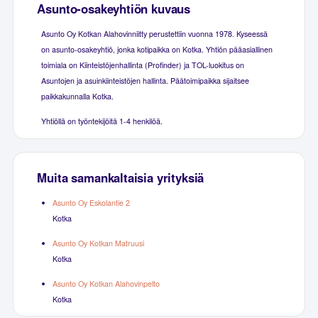
Asunto-osakeyhtiön kuvaus
Asunto Oy Kotkan Alahovinniitty perustettiin vuonna 1978. Kyseessä
on asunto-osakeyhtiö, jonka kotipaikka on Kotka. Yhtiön pääasiallinen
toimiala on Kiinteistöjenhallinta (Profinder) ja TOL-luokitus on
Asuntojen ja asuinkiinteistöjen hallinta. Päätoimipaikka sijaitsee
paikkakunnalla Kotka.
Yhtiöllä on työntekijöitä 1-4 henkilöä.
Muita samankaltaisia yrityksiä
Asunto Oy Eskolantie 2
Kotka
Asunto Oy Kotkan Matruusi
Kotka
Asunto Oy Kotkan Alahovinpelto
Kotka