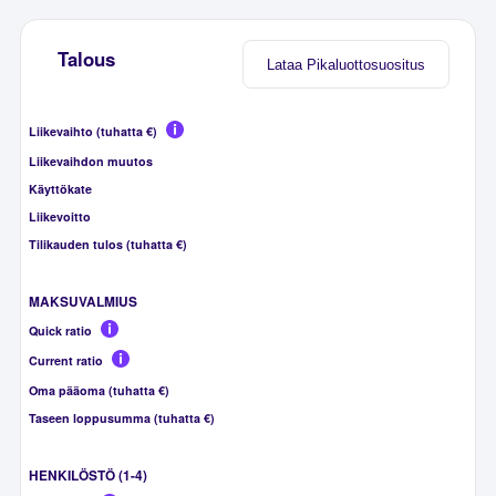
Talous
Lataa Pikaluottosuositus
Liikevaihto (tuhatta €)
Liikevaihdon muutos
Käyttökate
Liikevoitto
Tilikauden tulos (tuhatta €)
MAKSUVALMIUS
Quick ratio
Current ratio
Oma pääoma (tuhatta €)
Taseen loppusumma (tuhatta €)
HENKILÖSTÖ (1-4)