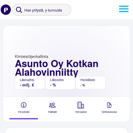
Kiinteistöjenhallinta
Asunto Oy Kotkan
Alahovinniitty
Liikevaihto
Liikevoitto
Henkilöstö
- milj. €
- %
- %
Perustiedot
Päättäjät
Toimipaikat
Verkkolaskutus