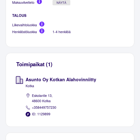
Maksuviivetieto
NÄYTÄ
TALOUS
Liikevaihtoluokka
Henkilöstöluokka
1-4 henkilöä
Toimipaikat (1)
Asunto Oy Kotkan Alahovinniitty
Kotka
Eskolantie 13,
48600 Kotka
+358449757230
ID: 1129899