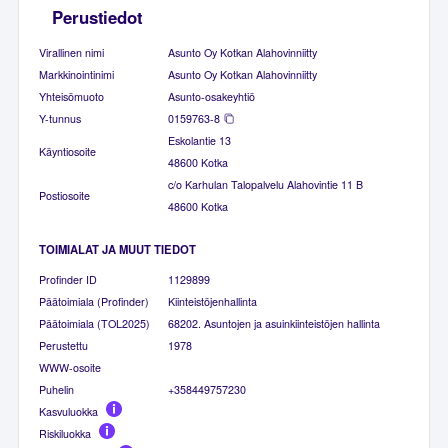
Perustiedot
Virallinen nimi
Asunto Oy Kotkan Alahovinniitty
Markkinointinimi
Asunto Oy Kotkan Alahovinniitty
Yhteisömuoto
Asunto-osakeyhtiö
Y-tunnus
0159763-8
Eskolantie 13
Käyntiosoite
48600 Kotka
c/o Karhulan Talopalvelu Alahovintie 11 B
Postiosoite
48600 Kotka
TOIMIALAT JA MUUT TIEDOT
Profinder ID
1129899
Päätoimiala (Profinder)
Kiinteistöjenhallinta
Päätoimiala (TOL2025)
68202. Asuntojen ja asuinkiinteistöjen hallinta
Perustettu
1978
WWW-osoite
Puhelin
+358449757230
Kasvuluokka
Riskiluokka