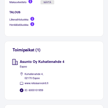
Maksuviivetieto
NÄYTÄ
TALOUS
Liikevaihtoluokka
Henkilöstöluokka
Toimipaikat (1)
Asunto Oy Kuhatienahde 4
Espoo
Kuhatienahde 4,
02170 Espoo
www.reiluisannointi.fi
ID: 6000101959