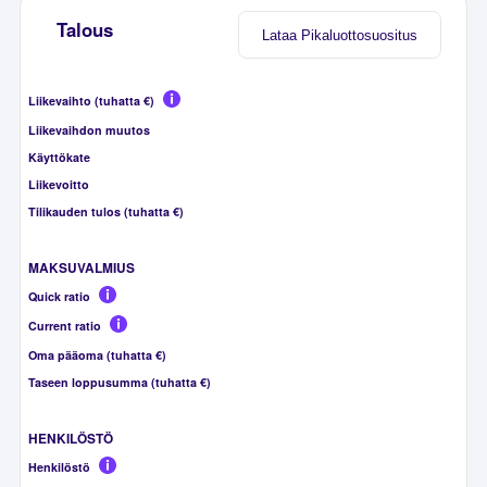
Talous
Lataa Pikaluottosuositus
Liikevaihto (tuhatta €)
Liikevaihdon muutos
Käyttökate
Liikevoitto
Tilikauden tulos (tuhatta €)
MAKSUVALMIUS
Quick ratio
Current ratio
Oma pääoma (tuhatta €)
Taseen loppusumma (tuhatta €)
HENKILÖSTÖ
Henkilöstö