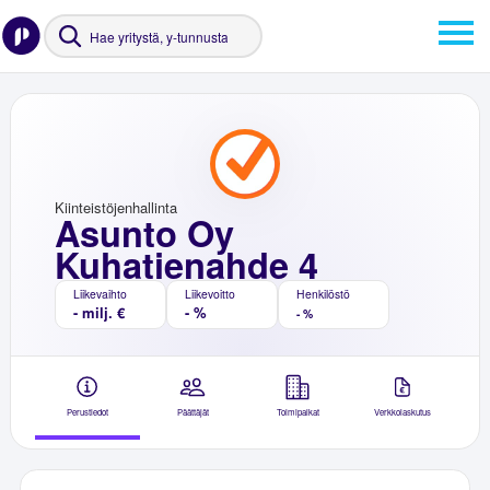
Kiinteistöjenhallinta
Asunto Oy
Kuhatienahde 4
Liikevaihto
Liikevoitto
Henkilöstö
- milj. €
- %
- %
Perustiedot
Päättäjät
Toimipaikat
Verkkolaskutus