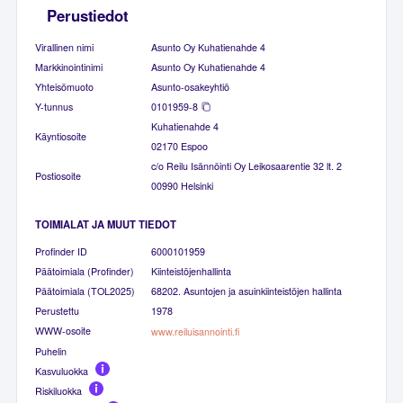
Perustiedot
Virallinen nimi
Asunto Oy Kuhatienahde 4
Markkinointinimi
Asunto Oy Kuhatienahde 4
Yhteisömuoto
Asunto-osakeyhtiö
Y-tunnus
0101959-8
Kuhatienahde 4
Käyntiosoite
02170 Espoo
c/o Reilu Isännöinti Oy Leikosaarentie 32 lt. 2
Postiosoite
00990 Helsinki
TOIMIALAT JA MUUT TIEDOT
Profinder ID
6000101959
Päätoimiala (Profinder)
Kiinteistöjenhallinta
Päätoimiala (TOL2025)
68202. Asuntojen ja asuinkiinteistöjen hallinta
Perustettu
1978
WWW-osoite
www.reiluisannointi.fi
Puhelin
Kasvuluokka
Riskiluokka