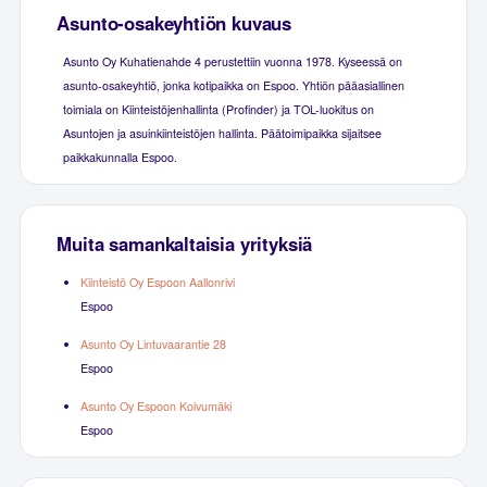
Asunto-osakeyhtiön kuvaus
Asunto Oy Kuhatienahde 4 perustettiin vuonna 1978. Kyseessä on
asunto-osakeyhtiö, jonka kotipaikka on Espoo. Yhtiön pääasiallinen
toimiala on Kiinteistöjenhallinta (Profinder) ja TOL-luokitus on
Asuntojen ja asuinkiinteistöjen hallinta. Päätoimipaikka sijaitsee
paikkakunnalla Espoo.
Muita samankaltaisia yrityksiä
Kiinteistö Oy Espoon Aallonrivi
Espoo
Asunto Oy Lintuvaarantie 28
Espoo
Asunto Oy Espoon Koivumäki
Espoo