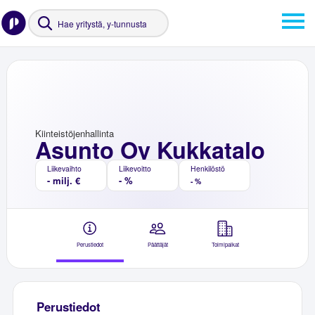
Kiinteistöjenhallinta
Asunto Oy Kukkatalo
Liikevaihto
Liikevoitto
Henkilöstö
- milj. €
- %
- %
Perustiedot
Päättäjät
Toimipaikat
Perustiedot