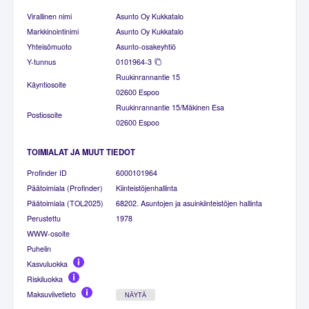
Virallinen nimi
Asunto Oy Kukkatalo
Markkinointinimi
Asunto Oy Kukkatalo
Yhteisömuoto
Asunto-osakeyhtiö
Y-tunnus
0101964-3
Ruukinrannantie 15
Käyntiosoite
02600 Espoo
Ruukinrannantie 15/Mäkinen Esa
Postiosoite
02600 Espoo
TOIMIALAT JA MUUT TIEDOT
Profinder ID
6000101964
Päätoimiala (Profinder)
Kiinteistöjenhallinta
Päätoimiala (TOL2025)
68202. Asuntojen ja asuinkiinteistöjen hallinta
Perustettu
1978
WWW-osoite
Puhelin
Kasvuluokka
Riskiluokka
Maksuviivetieto
NÄYTÄ