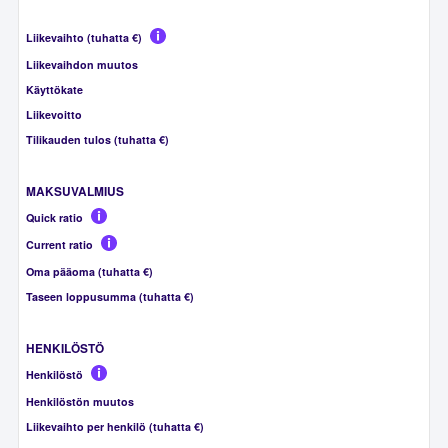
Liikevaihto (tuhatta €)
Liikevaihdon muutos
Käyttökate
Liikevoitto
Tilikauden tulos (tuhatta €)
MAKSUVALMIUS
Quick ratio
Current ratio
Oma pääoma (tuhatta €)
Taseen loppusumma (tuhatta €)
HENKILÖSTÖ
Henkilöstö
Henkilöstön muutos
Liikevaihto per henkilö (tuhatta €)