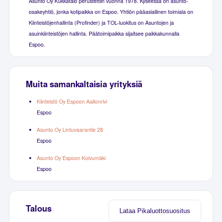
Asunto Oy Kukkatalo perustettiin vuonna 1978. Kyseessä on asunto-
osakeyhtiö, jonka kotipaikka on Espoo. Yhtiön pääasiallinen toimiala on
Kiinteistöjenhallinta (Profinder) ja TOL-luokitus on Asuntojen ja
asuinkiinteistöjen hallinta. Päätoimipaikka sijaitsee paikkakunnalla
Espoo.
Muita samankaltaisia yrityksiä
Kiinteistö Oy Espoon Aallonrivi
Espoo
Asunto Oy Lintuvaarantie 28
Espoo
Asunto Oy Espoon Koivumäki
Espoo
Talous
Lataa Pikaluottosuositus