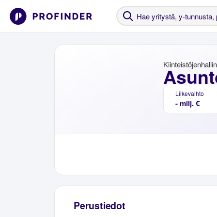
Kiinteistöjenhalli
Asunt
Liikevaihto
- milj. €
Perustiedot