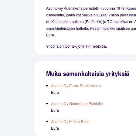
Asunto-oy Kulmakehä perustettiin vuonna 1978. Kysee
osakeyhtiö, jonka kotipaikka on Eura. Yhtiön pääasiall
on Kiinteistöjenhallinta (Profinder) ja TOL-luokitus on 
asuinkiinteistöjen hallinta. Päätoimipaikka sijaitsee p
Eura.
Yhtiöllä on työntekijöitä 1-4 henkilöä.
Muita samankaltaisia yrityksiä
Asunto Oy Euran Pankkikulma
Eura
Asunto Oy Hinnerjoen Puistotie
Eura
Asunto Oy Kirkon-Pelto
Eura