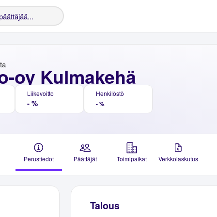
nta
o-oy Kulmakehä
Liikevoitto
Henkilöstö
- %
- %
Perustiedot
Päättäjät
Toimipaikat
Verkkolaskutus
Talous