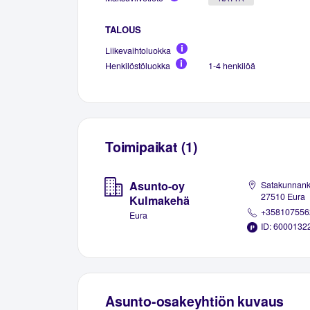
TALOUS
Liikevaihtoluokka
Henkilöstöluokka
1-4 henkilöä
Toimipaikat (1)
Asunto-oy
Satakunnank
27510 Eura
Kulmakehä
+358107556
Eura
ID: 6000132
Asunto-osakeyhtiön kuvaus