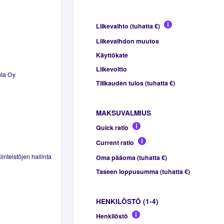
Liikevaihto (tuhatta €)
Liikevaihdon muutos
Käyttökate
Liikevoitto
nta Oy
Tilikauden tulos (tuhatta €)
MAKSUVALMIUS
Quick ratio
Current ratio
inteistöjen hallinta
Oma pääoma (tuhatta €)
Taseen loppusumma (tuhatta €)
HENKILÖSTÖ (1-4)
Henkilöstö