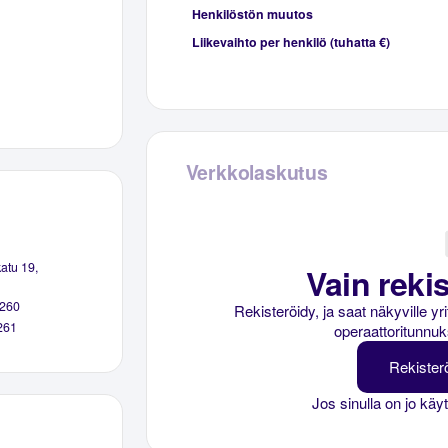
Henkilöstön muutos
Liikevaihto per henkilö (tuhatta €)
Verkkolaskutus
atu 19,
Vain rekis
260
Rekisteröidy, ja saat näkyville y
261
operaattoritunnuk
Rekister
Jos sinulla on jo käy