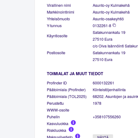
Virallinen nimi
Asunto-oy Kulmakehä
Markkinointinimi
Asunto-oy Kulmakehä
Yhteisömuoto
Asunto-osakeyhtiö
Y-tunnus
0132261-8
Satakunnankatu 19
Käyntiosoite
27510 Eura
c/o Oiva Isännöinti Sataku
Postiosoite
Satakunnankatu 19
27510 Eura
TOIMIALAT JA MUUT TIEDOT
Profinder ID
6000132261
Päätoimiala (Profinder)
Kiinteistöjenhallinta
Päätoimiala (TOL2025)
68202. Asuntojen ja asuinki
Perustettu
1978
WWW-osoite
Puhelin
+358107556260
Kasvuluokka
Riskiluokka
Maksuviivetieto
NÄYTÄ