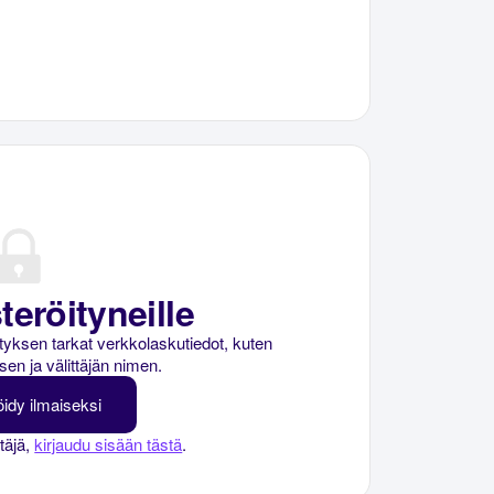
teröityneille
rityksen tarkat verkkolaskutiedot, kuten
sen ja välittäjän nimen.
öidy ilmaiseksi
ttäjä,
kirjaudu sisään tästä
.