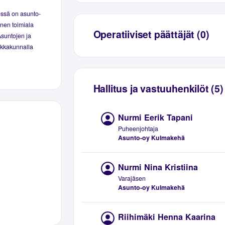
ssä on asunto-
inen toimiala
Operatiiviset päättäjät (0)
Asuntojen ja
aikkakunnalla
Hallitus ja vastuuhenkilöt (5)
Nurmi Eerik Tapani
Puheenjohtaja
Asunto-oy Kulmakehä
Nurmi Nina Kristiina
Varajäsen
Asunto-oy Kulmakehä
Riihimäki Henna Kaarina