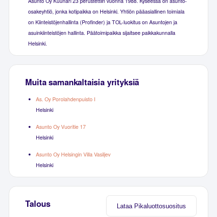
Asunto Oy Kuunari 23 perustettiin vuonna 1988. Kyseessä on asunto-
osakeyhtiö, jonka kotipaikka on Helsinki. Yhtiön pääasiallinen toimiala
on Kiinteistöjenhallinta (Profinder) ja TOL-luokitus on Asuntojen ja
asuinkiinteistöjen hallinta. Päätoimipaikka sijaitsee paikkakunnalla
Helsinki.
Muita samankaltaisia yrityksiä
As. Oy Porolahdenpuisto I
Helsinki
Asunto Oy Vuoritie 17
Helsinki
Asunto Oy Helsingin Villa Vasiljev
Helsinki
Talous
Lataa Pikaluottosuositus