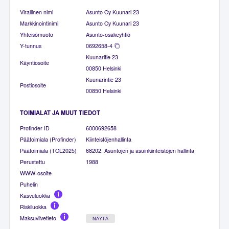
Virallinen nimi
Asunto Oy Kuunari 23
Markkinointinimi
Asunto Oy Kuunari 23
Yhteisömuoto
Asunto-osakeyhtiö
Y-tunnus
0692658-4
Kuunaritie 23
Käyntiosoite
00850 Helsinki
Kuunarintie 23
Postiosoite
00850 Helsinki
TOIMIALAT JA MUUT TIEDOT
Profinder ID
6000692658
Päätoimiala (Profinder)
Kiinteistöjenhallinta
Päätoimiala (TOL2025)
68202. Asuntojen ja asuinkiinteistöjen hallinta
Perustettu
1988
WWW-osoite
Puhelin
Kasvuluokka
Riskiluokka
Maksuviivetieto
NÄYTÄ