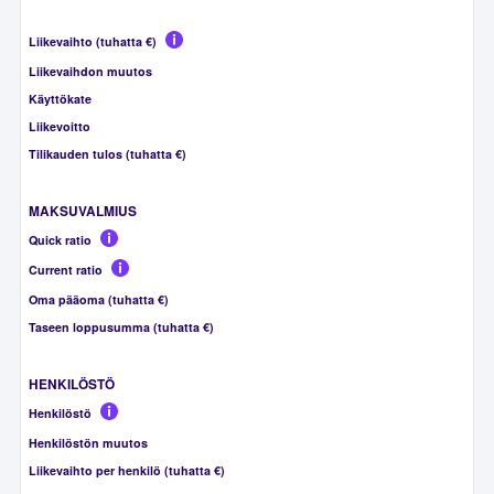
Liikevaihto (tuhatta €)
Liikevaihdon muutos
Käyttökate
Liikevoitto
Tilikauden tulos (tuhatta €)
MAKSUVALMIUS
Quick ratio
Current ratio
Oma pääoma (tuhatta €)
Taseen loppusumma (tuhatta €)
HENKILÖSTÖ
Henkilöstö
Henkilöstön muutos
Liikevaihto per henkilö (tuhatta €)