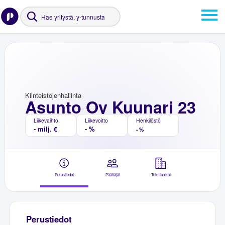
Kiinteistöjenhallinta
Asunto Oy Kuunari 23
Liikevaihto
Liikevoitto
Henkilöstö
- milj. €
- %
- %
Perustiedot
Päättäjät
Toimipaikat
Perustiedot