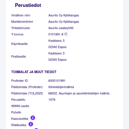
Perustiedot
Virallinen nimi
Asunto Oy Kytökangas
Markkinointinimi
Asunto Oy Kytökangas
Yhteisömuoto
Asunto-osakeyhtiö
Y-tunnus
0101991-8
Kaskisavu 3
Käyntiosoite
02340 Espoo
Kaskisavu 3
Postiosoite
02340 Espoo
TOIMIALAT JA MUUT TIEDOT
Profinder ID
6000101991
Päätoimiala (Profinder)
Kiinteistöjenhallinta
Päätoimiala (TOL2025)
68202. Asuntojen ja asuinkiinteistöjen hallinta
Perustettu
1978
WWW-osoite
Puhelin
Kasvuluokka
Riskiluokka