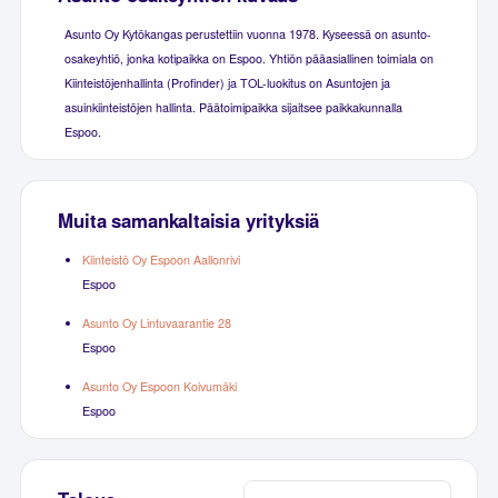
Asunto Oy Kytökangas perustettiin vuonna 1978. Kyseessä on asunto-
osakeyhtiö, jonka kotipaikka on Espoo. Yhtiön pääasiallinen toimiala on
Kiinteistöjenhallinta (Profinder) ja TOL-luokitus on Asuntojen ja
asuinkiinteistöjen hallinta. Päätoimipaikka sijaitsee paikkakunnalla
Espoo.
Muita samankaltaisia yrityksiä
Kiinteistö Oy Espoon Aallonrivi
Espoo
Asunto Oy Lintuvaarantie 28
Espoo
Asunto Oy Espoon Koivumäki
Espoo