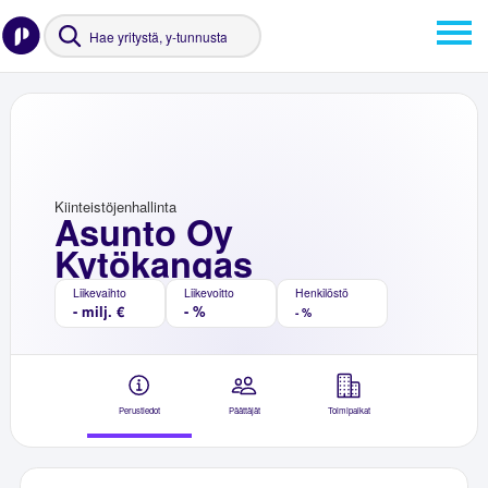
Kiinteistöjenhallinta
Asunto Oy
Kytökangas
Liikevaihto
Liikevoitto
Henkilöstö
- milj. €
- %
- %
Perustiedot
Päättäjät
Toimipaikat