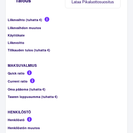
Talous
Lataa Pikaluottosuositus
Liikevaihto (tuhatta €)
Liikevaihdon muutos
Käyttökate
Liikevoitto
Tilikauden tulos (tuhatta €)
MAKSUVALMIUS
Quick ratio
Current ratio
Oma pääoma (tuhatta €)
Taseen loppusumma (tuhatta €)
HENKILÖSTÖ
Henkilöstö
Henkilöstön muutos