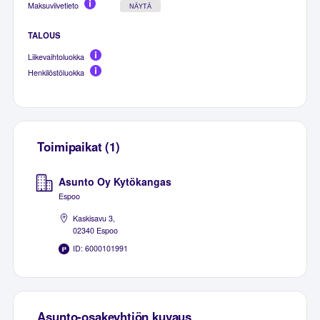
Maksuviivetieto
NÄYTÄ
TALOUS
Liikevaihtoluokka
Henkilöstöluokka
Toimipaikat (1)
Asunto Oy Kytökangas
Espoo
Kaskisavu 3,
02340 Espoo
ID: 6000101991
Asunto-osakeyhtiön kuvaus