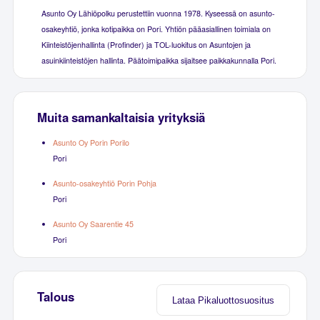
Asunto Oy Lähiöpolku perustettiin vuonna 1978. Kyseessä on asunto-
osakeyhtiö, jonka kotipaikka on Pori. Yhtiön pääasiallinen toimiala on
Kiinteistöjenhallinta (Profinder) ja TOL-luokitus on Asuntojen ja
asuinkiinteistöjen hallinta. Päätoimipaikka sijaitsee paikkakunnalla Pori.
Muita samankaltaisia yrityksiä
Asunto Oy Porin Porilo
Pori
Asunto-osakeyhtiö Porin Pohja
Pori
Asunto Oy Saarentie 45
Pori
Talous
Lataa Pikaluottosuositus