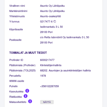
Virallinen nimi
Asunto Oy Lähiöpolku
Markkinointinimi
Asunto Oy Lähiöpolku
Yhteisömuoto
Asunto-osakeyhtiö
Y-tunnus
0217477-6
Isolinnankatu 3 L 50
Käyntiosoite
28100 Pori
c/o Retta Isännöinti Oy Isolinnankatu 3 L 50
Postiosoite
28100 Pori
TOIMIALAT JA MUUT TIEDOT
Profinder ID
6000217477
Päätoimiala (Profinder)
Kiinteistöjenhallinta
Päätoimiala (TOL2025)
68202. Asuntojen ja asuinkiinteistöjen hallinta
Perustettu
1978
WWW-osoite
Puhelin
+358102287059
Kasvuluokka
Riskiluokka
Maksuviivetieto
NÄYTÄ