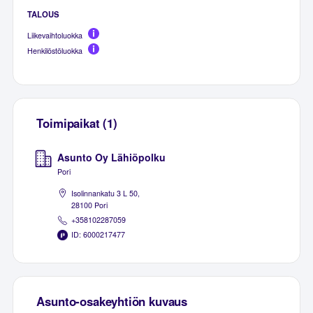
TALOUS
Liikevaihtoluokka
Henkilöstöluokka
Toimipaikat (1)
Asunto Oy Lähiöpolku
Pori
Isolinnankatu 3 L 50,
28100 Pori
+358102287059
ID: 6000217477
Asunto-osakeyhtiön kuvaus