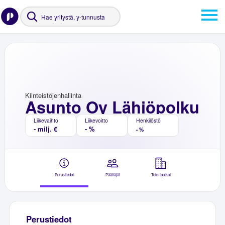
Kiinteistöjenhallinta
Asunto Oy Lähiöpolku
Liikevaihto
Liikevoitto
Henkilöstö
- milj. €
- %
- %
Perustiedot
Päättäjät
Toimipaikat
Perustiedot