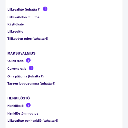
Liikevaihto (tuhatta €)
Liikevaihdon muutos
Käyttökate
Liikevoitto
Tilikauden tulos (tuhatta €)
MAKSUVALMIUS
Quick ratio
Current ratio
Oma pääoma (tuhatta €)
Taseen loppusumma (tuhatta €)
HENKILÖSTÖ
Henkilöstö
Henkilöstön muutos
Liikevaihto per henkilö (tuhatta €)