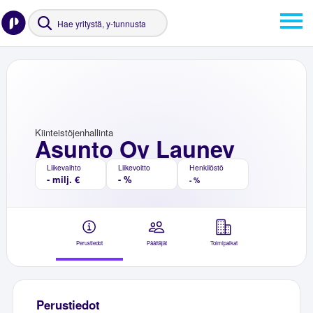
Kiinteistöjenhallinta
Asunto Oy Launev
Liikevaihto
Liikevoitto
Henkilöstö
- milj. €
- %
- %
Perustiedot
Päättäjät
Toimipaikat
Perustiedot