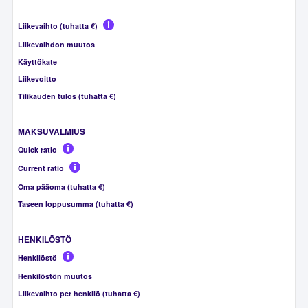
Liikevaihto (tuhatta €)
Liikevaihdon muutos
Käyttökate
Liikevoitto
Tilikauden tulos (tuhatta €)
MAKSUVALMIUS
Quick ratio
Current ratio
Oma pääoma (tuhatta €)
Taseen loppusumma (tuhatta €)
HENKILÖSTÖ
Henkilöstö
Henkilöstön muutos
Liikevaihto per henkilö (tuhatta €)