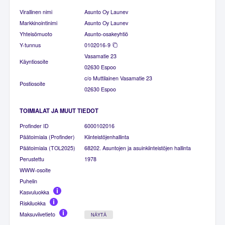
Virallinen nimi
Asunto Oy Launev
Markkinointinimi
Asunto Oy Launev
Yhteisömuoto
Asunto-osakeyhtiö
Y-tunnus
0102016-9
Vasamatie 23
Käyntiosoite
02630 Espoo
c/o Muttilainen Vasamatie 23
Postiosoite
02630 Espoo
TOIMIALAT JA MUUT TIEDOT
Profinder ID
6000102016
Päätoimiala (Profinder)
Kiinteistöjenhallinta
Päätoimiala (TOL2025)
68202. Asuntojen ja asuinkiinteistöjen hallinta
Perustettu
1978
WWW-osoite
Puhelin
Kasvuluokka
Riskiluokka
Maksuviivetieto
NÄYTÄ