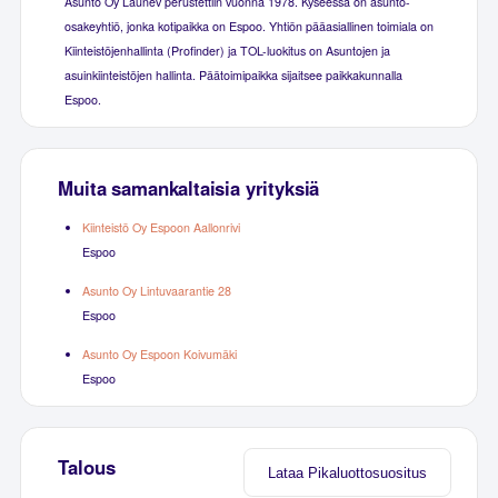
Asunto Oy Launev perustettiin vuonna 1978. Kyseessä on asunto-
osakeyhtiö, jonka kotipaikka on Espoo. Yhtiön pääasiallinen toimiala on
Kiinteistöjenhallinta (Profinder) ja TOL-luokitus on Asuntojen ja
asuinkiinteistöjen hallinta. Päätoimipaikka sijaitsee paikkakunnalla
Espoo.
Muita samankaltaisia yrityksiä
Kiinteistö Oy Espoon Aallonrivi
Espoo
Asunto Oy Lintuvaarantie 28
Espoo
Asunto Oy Espoon Koivumäki
Espoo
Talous
Lataa Pikaluottosuositus