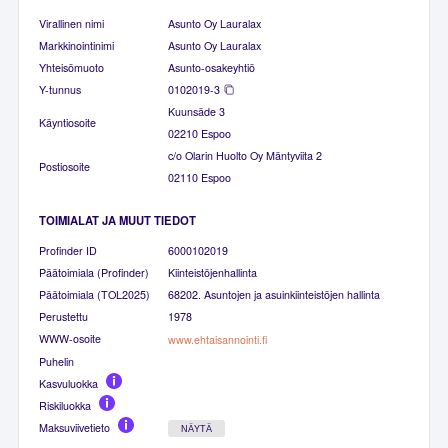
Virallinen nimi
Asunto Oy Lauralax
Markkinointinimi
Asunto Oy Lauralax
Yhteisömuoto
Asunto-osakeyhtiö
Y-tunnus
0102019-3
Kuunsäde 3
Käyntiosoite
02210 Espoo
c/o Olarin Huolto Oy Mäntyviita 2
Postiosoite
02110 Espoo
TOIMIALAT JA MUUT TIEDOT
Profinder ID
6000102019
Päätoimiala (Profinder)
Kiinteistöjenhallinta
Päätoimiala (TOL2025)
68202. Asuntojen ja asuinkiinteistöjen hallinta
Perustettu
1978
WWW-osoite
www.ehtaisannointi.fi
Puhelin
Kasvuluokka
Riskiluokka
Maksuviivetieto
NÄYTÄ