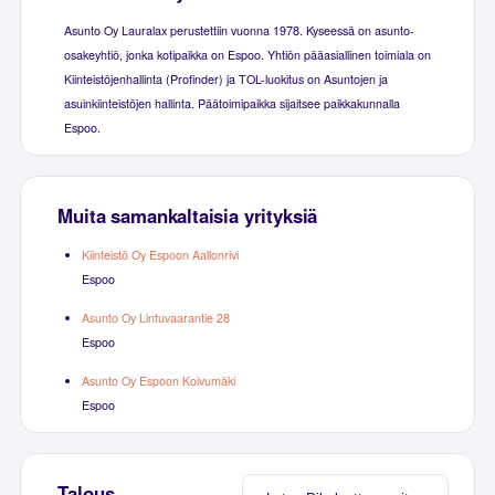
Asunto Oy Lauralax perustettiin vuonna 1978. Kyseessä on asunto-
osakeyhtiö, jonka kotipaikka on Espoo. Yhtiön pääasiallinen toimiala on
Kiinteistöjenhallinta (Profinder) ja TOL-luokitus on Asuntojen ja
asuinkiinteistöjen hallinta. Päätoimipaikka sijaitsee paikkakunnalla
Espoo.
Muita samankaltaisia yrityksiä
Kiinteistö Oy Espoon Aallonrivi
Espoo
Asunto Oy Lintuvaarantie 28
Espoo
Asunto Oy Espoon Koivumäki
Espoo
Talous