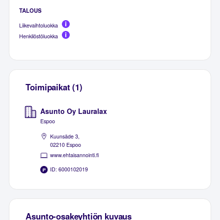
TALOUS
Liikevaihtoluokka
Henkilöstöluokka
Toimipaikat (1)
Asunto Oy Lauralax
Espoo
Kuunsäde 3,
02210 Espoo
www.ehtaisannointi.fi
ID: 6000102019
Asunto-osakeyhtiön kuvaus