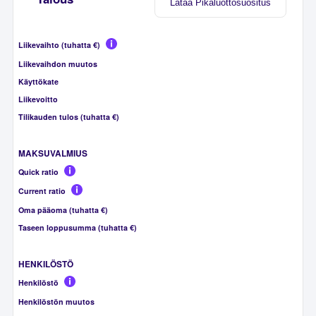
Lataa Pikaluottosuositus
Liikevaihto (tuhatta €)
Liikevaihdon muutos
Käyttökate
Liikevoitto
Tilikauden tulos (tuhatta €)
MAKSUVALMIUS
Quick ratio
Current ratio
Oma pääoma (tuhatta €)
Taseen loppusumma (tuhatta €)
HENKILÖSTÖ
Henkilöstö
Henkilöstön muutos