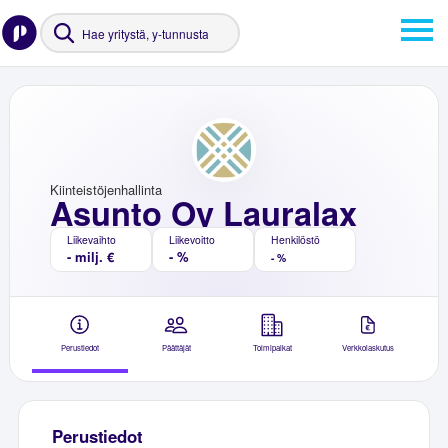
Kiinteistöjenhallinta
Asunto Oy Lauralax
Liikevaihto
Liikevoitto
Henkilöstö
- milj. €
- %
- %
Perustiedot
Päättäjät
Toimipaikat
Verkkolaskutus
Perustiedot