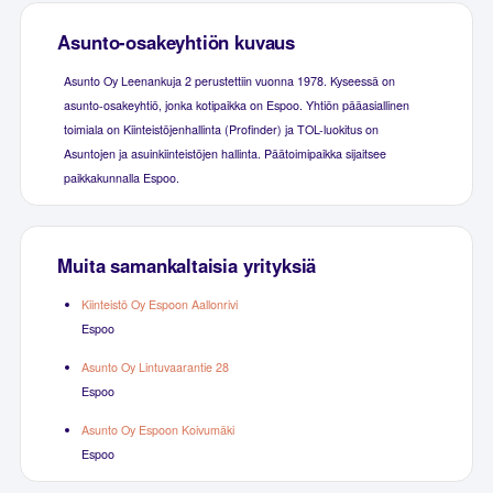
Asunto-osakeyhtiön kuvaus
Asunto Oy Leenankuja 2 perustettiin vuonna 1978. Kyseessä on
asunto-osakeyhtiö, jonka kotipaikka on Espoo. Yhtiön pääasiallinen
toimiala on Kiinteistöjenhallinta (Profinder) ja TOL-luokitus on
Asuntojen ja asuinkiinteistöjen hallinta. Päätoimipaikka sijaitsee
paikkakunnalla Espoo.
Muita samankaltaisia yrityksiä
Kiinteistö Oy Espoon Aallonrivi
Espoo
Asunto Oy Lintuvaarantie 28
Espoo
Asunto Oy Espoon Koivumäki
Espoo