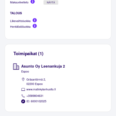
Maksuviivetieto
NÄYTÄ
TALOUS
Liikevaihtoluokka
Henkilöstöluokka
Toimipaikat (1)
Asunto Oy Leenankuja 2
Espoo
Gräsantörmä 2,
02200 Espoo
www.matinkylanhuolto.fi
+3589804631
ID: 6000102025