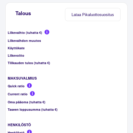
Talous
Lataa Pikaluottosuositus
Liikevaihto (tuhatta €)
Liikevaihdon muutos
Käyttökate
Liikevoitto
Tilikauden tulos (tuhatta €)
MAKSUVALMIUS
Quick ratio
Current ratio
Oma pääoma (tuhatta €)
Taseen loppusumma (tuhatta €)
HENKILÖSTÖ
Henkilöstö