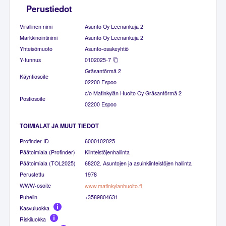
Perustiedot
Virallinen nimi
Asunto Oy Leenankuja 2
Markkinointinimi
Asunto Oy Leenankuja 2
Yhteisömuoto
Asunto-osakeyhtiö
Y-tunnus
0102025-7
Gräsantörmä 2
Käyntiosoite
02200 Espoo
c/o Matinkylän Huolto Oy Gräsantörmä 2
Postiosoite
02200 Espoo
TOIMIALAT JA MUUT TIEDOT
Profinder ID
6000102025
Päätoimiala (Profinder)
Kiinteistöjenhallinta
Päätoimiala (TOL2025)
68202. Asuntojen ja asuinkiinteistöjen hallinta
Perustettu
1978
WWW-osoite
www.matinkylanhuolto.fi
Puhelin
+3589804631
Kasvuluokka
Riskiluokka