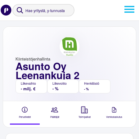
Kiinteistöjenhallinta
Asunto Oy
Leenankuja 2
Liikevaihto
Liikevoitto
Henkilöstö
- milj. €
- %
- %
Perustiedot
Päättäjät
Toimipaikat
Verkkolaskutus