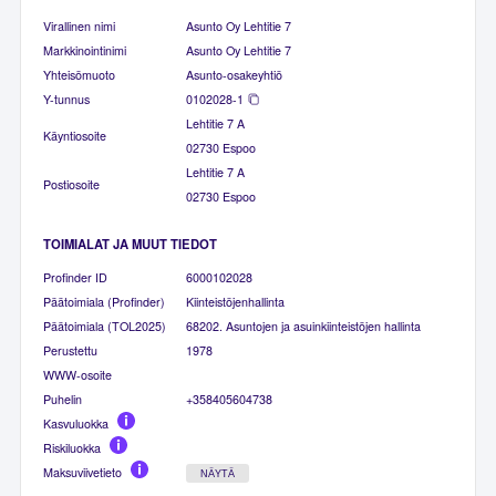
Virallinen nimi
Asunto Oy Lehtitie 7
Markkinointinimi
Asunto Oy Lehtitie 7
Yhteisömuoto
Asunto-osakeyhtiö
Y-tunnus
0102028-1
Lehtitie 7 A
Käyntiosoite
02730 Espoo
Lehtitie 7 A
Postiosoite
02730 Espoo
TOIMIALAT JA MUUT TIEDOT
Profinder ID
6000102028
Päätoimiala (Profinder)
Kiinteistöjenhallinta
Päätoimiala (TOL2025)
68202. Asuntojen ja asuinkiinteistöjen hallinta
Perustettu
1978
WWW-osoite
Puhelin
+358405604738
Kasvuluokka
Riskiluokka
Maksuviivetieto
NÄYTÄ