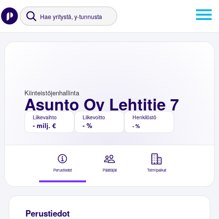
Kiinteistöjenhallinta
Asunto Oy Lehtitie 7
Liikevaihto
Liikevoitto
Henkilöstö
- milj. €
- %
- %
Perustiedot
Päättäjät
Toimipaikat
Perustiedot