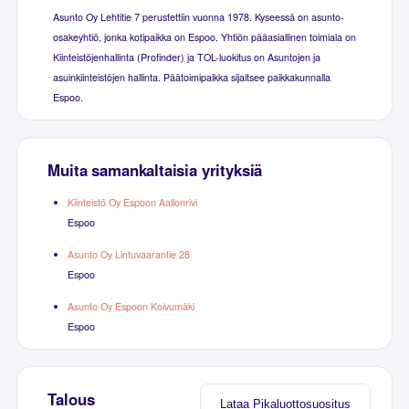
Asunto Oy Lehtitie 7 perustettiin vuonna 1978. Kyseessä on asunto-
osakeyhtiö, jonka kotipaikka on Espoo. Yhtiön pääasiallinen toimiala on
Kiinteistöjenhallinta (Profinder) ja TOL-luokitus on Asuntojen ja
asuinkiinteistöjen hallinta. Päätoimipaikka sijaitsee paikkakunnalla
Espoo.
Muita samankaltaisia yrityksiä
Kiinteistö Oy Espoon Aallonrivi
Espoo
Asunto Oy Lintuvaarantie 28
Espoo
Asunto Oy Espoon Koivumäki
Espoo
Talous
Lataa Pikaluottosuositus