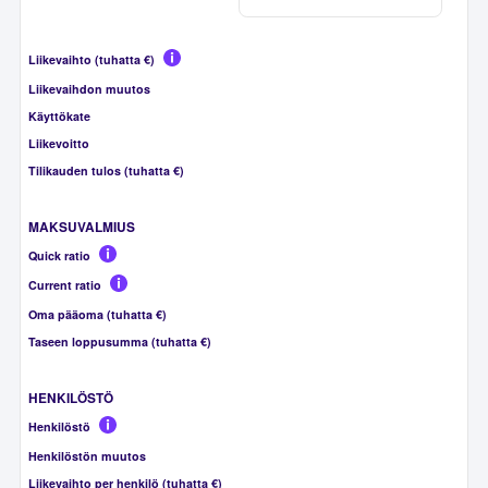
Liikevaihto (tuhatta €)
Liikevaihdon muutos
Käyttökate
Liikevoitto
Tilikauden tulos (tuhatta €)
MAKSUVALMIUS
Quick ratio
Current ratio
Oma pääoma (tuhatta €)
Taseen loppusumma (tuhatta €)
HENKILÖSTÖ
Henkilöstö
Henkilöstön muutos
Liikevaihto per henkilö (tuhatta €)