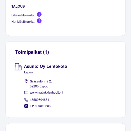
TALOUS
Liikevaihtoluokka
Henkilöstöluokka
Toimipaikat (1)
Asunto Oy Lehtokoto
Espoo
Gräsantörmä 2,
02200 Espoo
www.matinkylanhuolto.fi
+3589804631
ID: 6000102032