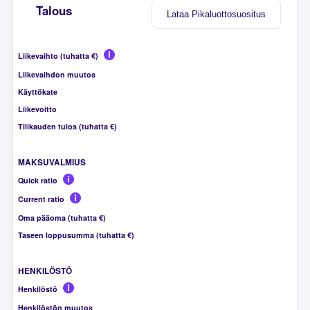
Talous
Lataa Pikaluottosuositus
Liikevaihto (tuhatta €)
Liikevaihdon muutos
Käyttökate
Liikevoitto
Tilikauden tulos (tuhatta €)
MAKSUVALMIUS
Quick ratio
Current ratio
Oma pääoma (tuhatta €)
Taseen loppusumma (tuhatta €)
HENKILÖSTÖ
Henkilöstö
Henkilöstön muutos