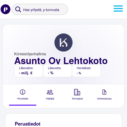
Kiinteistöjenhallinta
Asunto Oy Lehtokoto
Liikevaihto
Liikevoitto
Henkilöstö
- milj. €
- %
- %
Perustiedot
Päättäjät
Toimipaikat
Verkkolaskutus
Perustiedot