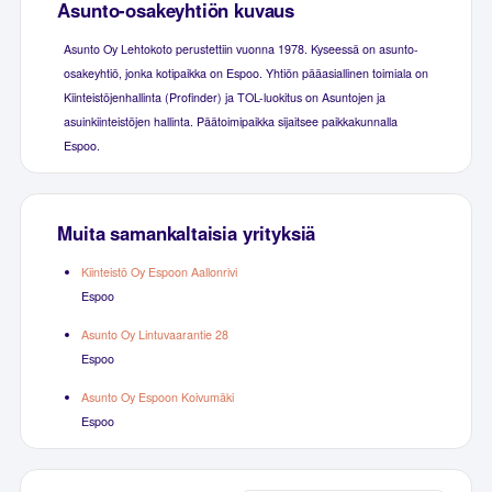
Asunto-osakeyhtiön kuvaus
Asunto Oy Lehtokoto perustettiin vuonna 1978. Kyseessä on asunto-
osakeyhtiö, jonka kotipaikka on Espoo. Yhtiön pääasiallinen toimiala on
Kiinteistöjenhallinta (Profinder) ja TOL-luokitus on Asuntojen ja
asuinkiinteistöjen hallinta. Päätoimipaikka sijaitsee paikkakunnalla
Espoo.
Muita samankaltaisia yrityksiä
Kiinteistö Oy Espoon Aallonrivi
Espoo
Asunto Oy Lintuvaarantie 28
Espoo
Asunto Oy Espoon Koivumäki
Espoo