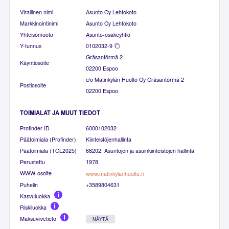
Virallinen nimi
Asunto Oy Lehtokoto
Markkinointinimi
Asunto Oy Lehtokoto
Yhteisömuoto
Asunto-osakeyhtiö
Y-tunnus
0102032-9
Gräsantörmä 2
Käyntiosoite
02200 Espoo
c/o Matinkylän Huolto Oy Gräsantörmä 2
Postiosoite
02200 Espoo
TOIMIALAT JA MUUT TIEDOT
Profinder ID
6000102032
Päätoimiala (Profinder)
Kiinteistöjenhallinta
Päätoimiala (TOL2025)
68202. Asuntojen ja asuinkiinteistöjen hallinta
Perustettu
1978
WWW-osoite
www.matinkylanhuolto.fi
Puhelin
+3589804631
Kasvuluokka
Riskiluokka
Maksuviivetieto
NÄYTÄ