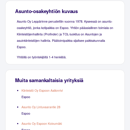
Asunto-osakeyhtiön kuvaus
Asunto Oy Leppärinne perustettiin vuonna 1978. Kyseessä on asunto-
osakeyhtiö, jonka kotipaikka on Espoo. Yhtiön pääasiallinen toimiala on
Kiinteistöjenhallinta (Profinder) ja TOL-luokitus on Asuntojen ja
asuinkiinteistöjen hallinta. Päätoimipaikka sijaitsee paikkakunnalla
Espoo.
Yhtiöllä on työntekijöitä 1-4 henkilöä.
Muita samankaltaisia yrityksiä
Kiinteistö Oy Espoon Aallonrivi
Espoo
Asunto Oy Lintuvaarantie 28
Espoo
Asunto Oy Espoon Koivumäki
Espoo