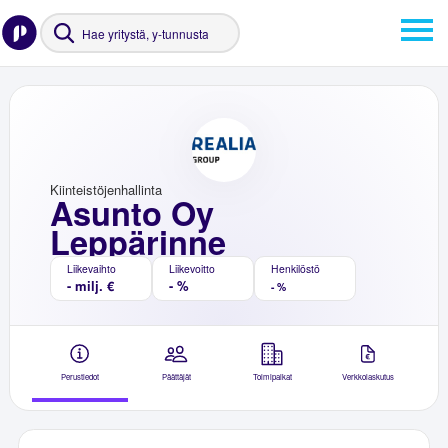
Kiinteistöjenhallinta
Asunto Oy
Leppärinne
Liikevaihto
Liikevoitto
Henkilöstö
- milj. €
- %
- %
Perustiedot
Päättäjät
Toimipaikat
Verkkolaskutus