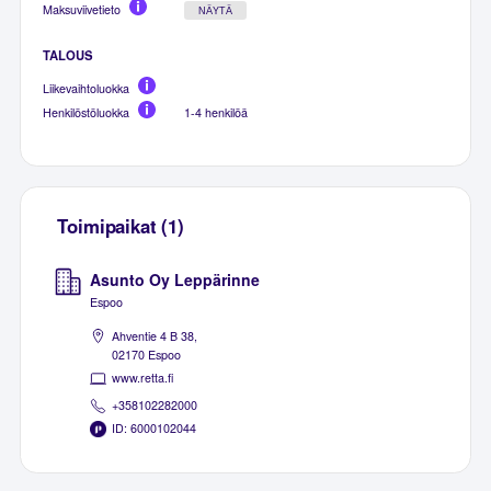
Maksuviivetieto
NÄYTÄ
TALOUS
Liikevaihtoluokka
Henkilöstöluokka
1-4 henkilöä
Toimipaikat (1)
Asunto Oy Leppärinne
Espoo
Ahventie 4 B 38,
02170 Espoo
www.retta.fi
+358102282000
ID: 6000102044