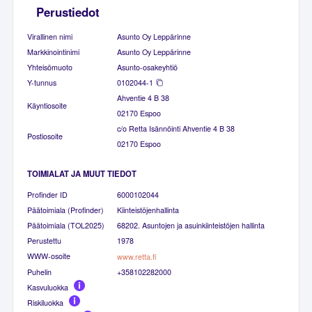
Perustiedot
Virallinen nimi
Asunto Oy Leppärinne
Markkinointinimi
Asunto Oy Leppärinne
Yhteisömuoto
Asunto-osakeyhtiö
Y-tunnus
0102044-1
Ahventie 4 B 38
Käyntiosoite
02170 Espoo
c/o Retta Isännöinti Ahventie 4 B 38
Postiosoite
02170 Espoo
TOIMIALAT JA MUUT TIEDOT
Profinder ID
6000102044
Päätoimiala (Profinder)
Kiinteistöjenhallinta
Päätoimiala (TOL2025)
68202. Asuntojen ja asuinkiinteistöjen hallinta
Perustettu
1978
WWW-osoite
www.retta.fi
Puhelin
+358102282000
Kasvuluokka
Riskiluokka