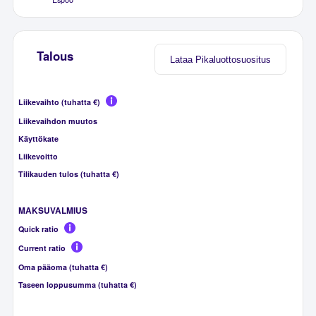
Talous
Lataa Pikaluottosuositus
Liikevaihto (tuhatta €)
Liikevaihdon muutos
Käyttökate
Liikevoitto
Tilikauden tulos (tuhatta €)
MAKSUVALMIUS
Quick ratio
Current ratio
Oma pääoma (tuhatta €)
Taseen loppusumma (tuhatta €)