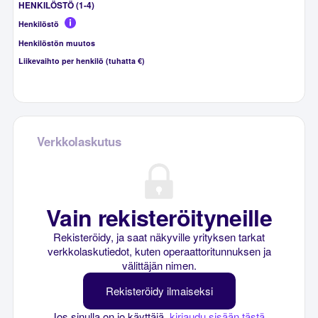
HENKILÖSTÖ (1-4)
Henkilöstö
Henkilöstön muutos
Liikevaihto per henkilö (tuhatta €)
Verkkolaskutus
Vain rekisteröityneille
Rekisteröidy, ja saat näkyville yrityksen tarkat
verkkolaskutiedot, kuten operaattoritunnuksen ja
välittäjän nimen.
Rekisteröidy ilmaiseksi
Jos sinulla on jo käyttäjä,
kirjaudu sisään tästä
.