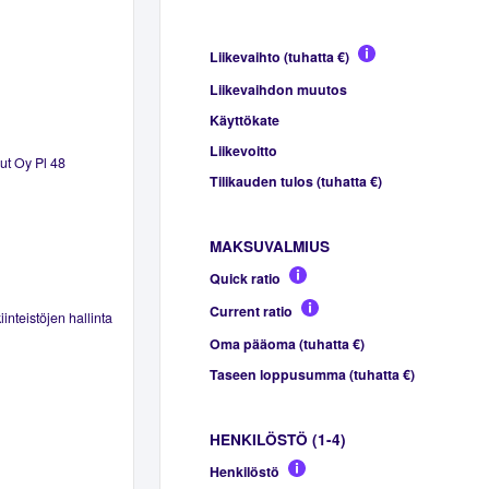
Liikevaihto (tuhatta €)
Liikevaihdon muutos
Käyttökate
Liikevoitto
lut Oy Pl 48
Tilikauden tulos (tuhatta €)
MAKSUVALMIUS
Quick ratio
Current ratio
inteistöjen hallinta
Oma pääoma (tuhatta €)
Taseen loppusumma (tuhatta €)
HENKILÖSTÖ (1-4)
Henkilöstö