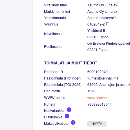
Virallinen nimi
Asunto Oy Liinalax
Markkinointinimi
Asunto Oy Liinalax
Yhteisömuoto
Asunto-osakeyhtiö
Y-tunnus
0102049-2
Ylistörmä 5
Käyntiosoite
02210 Espoo
c/o Braleva Kiinteistöpalve
Postiosoite
02321 Espoo
TOIMIALAT JA MUUT TIEDOT
Profinder ID
6000102049
Päätoimiala (Profinder)
Kiinteistöjenhallinta
Päätoimiala (TOL2025)
68202. Asuntojen ja asuinki
Perustettu
1978
WWW-osoite
www.braleva.fi
Puhelin
+35898013044
Kasvuluokka
Riskiluokka
Maksuviivetieto
NÄYTÄ