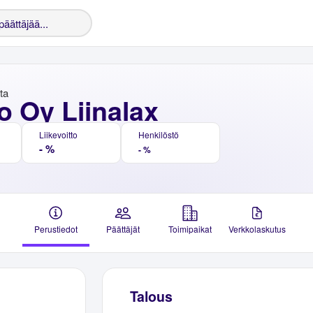
nta
o Oy Liinalax
Liikevoitto
Henkilöstö
- %
- %
Perustiedot
Päättäjät
Toimipaikat
Verkkolaskutus
Talous