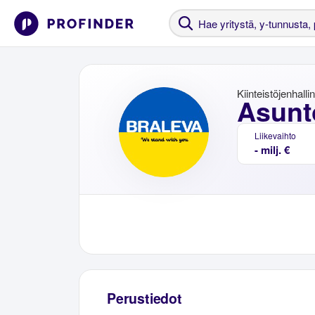
Kiinteistöjenhalli
Asunt
Liikevaihto
- milj. €
Perustiedot