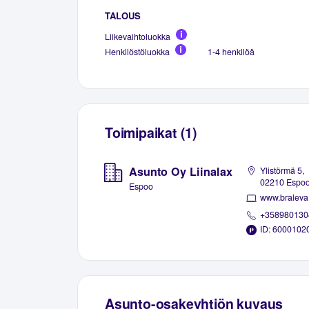
TALOUS
Liikevaihtoluokka
Henkilöstöluokka
1-4 henkilöä
Toimipaikat (1)
Asunto Oy Liinalax
Ylistörmä 5,
02210 Espo
Espoo
www.braleva.
+358980130
ID: 6000102
Asunto-osakeyhtiön kuvaus