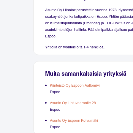
Asunto Oy Liinalax perustettiin vuonna 1978. Kyseess
osakeyhtiö, jonka kotipaikka on Espoo. Yhtiön pääasial
on Kiinteistöjenhallinta (Profinder) ja TOL-luokitus on 
asuinkiinteistöjen hallinta. Päätoimipaikka sijaitsee p
Espoo.
Yhtiöllä on työntekijöitä 1-4 henkilöä.
Muita samankaltaisia yrityksiä
Kiinteistö Oy Espoon Aallonrivi
Espoo
Asunto Oy Lintuvaarantie 28
Espoo
Asunto Oy Espoon Koivumäki
Espoo