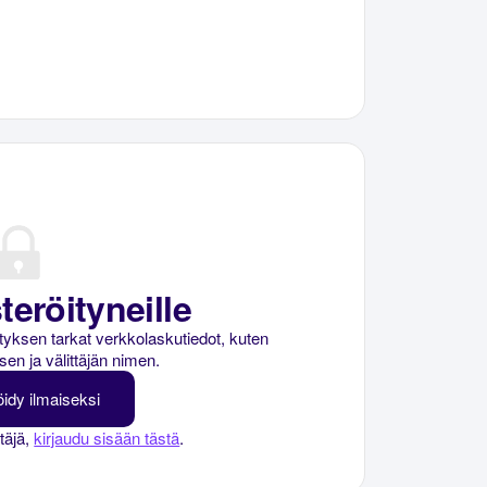
teröityneille
rityksen tarkat verkkolaskutiedot, kuten
sen ja välittäjän nimen.
öidy ilmaiseksi
ttäjä,
kirjaudu sisään tästä
.