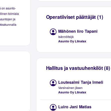
ä on asunto-
linen toimiala
Operatiiviset päättäjät (1)
Asuntojen ja
aikkakunnalla
Mähönen Iiro Tapani
Isännöitsijä
Asunto Oy Liinalax
Hallitus ja vastuuhenkilöt (8)
Loutesalmi Tanja Irmeli
Varsinainen jäsen
Asunto Oy Liinalax
Luiro Jani Matias