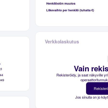
Henkilöstön muutos
Liikevaihto per henkilö (tuhatta €)
Verkkolaskutus
o
Vain rekis
fi
Rekisteröidy, ja saat näkyville y
44
operaattoritunnuk
049
Rekister
Jos sinulla on jo käy