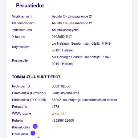
Perustiedot
Virallinen nimi
Asunto Oy Liinasaarentie 21
Markkinointinimi
Asunto Oy Liinasaarentie 21
Yhteisömuoto
Asunto-osakeyhtiö
Y-tunnus
0102050-5
c/o Helsingin Seudun Isännöitsijät Pl 949
Käyntiosoite
00101 Helsinki
c/o Helsingin Seudun Isännöitsijät Pl 949
Postiosoite
00101 Helsinki
TOIMIALAT JA MUUT TIEDOT
Profinder ID
6000102050
Päätoimiala (Profinder)
Kiinteistöjenhallinta
Päätoimiala (TOL2025)
68202. Asuntojen ja asuinkiinteistöjen hallinta
Perustettu
1978
WWW-osoite
www.hsi.fi
Puhelin
+35896122600
Kasvuluokka
Riskiluokka