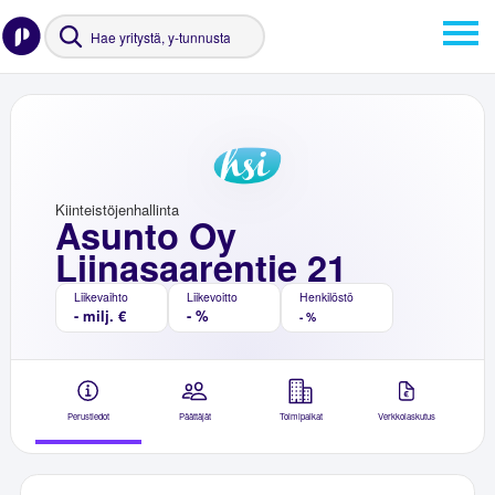
Kiinteistöjenhallinta
Asunto Oy
Liinasaarentie 21
Liikevaihto
Liikevoitto
Henkilöstö
- milj. €
- %
- %
Perustiedot
Päättäjät
Toimipaikat
Verkkolaskutus