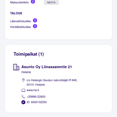
Maksuviivetieto
NÄYTÄ
TALOUS
Liikevaihtoluokka
Henkilöstöluokka
Toimipaikat (1)
Asunto Oy Liinasaarentie 21
Helsinki
c/o Helsingin Seudun Isännöitsijät Pl 949,
00101 Helsinki
www.hsi.fi
+35896122600
ID: 6000102050