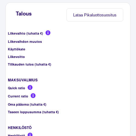
Talous
Lataa Pikaluottosuositus
Liikevaihto (tuhatta €)
Liikevaihdon muutos
Käyttökate
Liikevoitto
Tilikauden tulos (tuhatta €)
MAKSUVALMIUS
Quick ratio
Current ratio
Oma pääoma (tuhatta €)
Taseen loppusumma (tuhatta €)
HENKILÖSTÖ
Henkilöstö