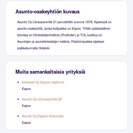
Asunto-osakeyhtiön kuvaus
Asunto Oy Liinasaarentie 21 perustettiin vuonna 1978. Kyseessä on
asunto-osakeyhtiö, jonka kotipaikka on Espoo. Yhtiön pääasiallinen
toimiala on Kiinteistöjenhallinta (Profinder) ja TOL-luokitus on
Asuntojen ja asuinkiinteistöjen hallinta. Päätoimipaikka sijaitsee
paikkakunnalla Helsinki.
Muita samankaltaisia yrityksiä
Kiinteistö Oy Espoon Aallonrivi
Espoo
Asunto Oy Lintuvaarantie 28
Espoo
Asunto Oy Espoon Koivumäki
Espoo