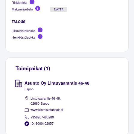
Riskiluokka
Maksuviivetieto
NÄYTÄ
TALOUS
Liikevaihtoluokka
Henkilöstöluokka
Toimipaikat (1)
Asunto Oy Lintuvaarantie 46-48
Espoo
Lintuvaarantie 46-48,
02660 Espoo
www.kiinteistotahkola.fi
+358207480280
ID: 6000102057