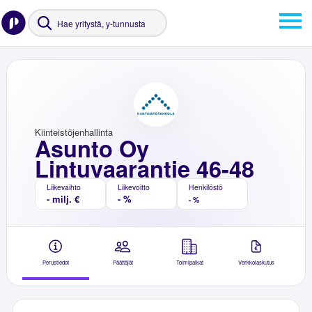
Kiinteistöjenhallinta
Asunto Oy
Lintuvaarantie 46-48
Liikevaihto
Liikevoitto
Henkilöstö
- milj. €
- %
- %
Perustiedot
Päättäjät
Toimipaikat
Verkkolaskutus