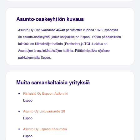
Asunto-osakeyhtiön kuvaus
Asunto Oy Lintuvaarantie 46-48 perustettiin vuonna 1978. Kyseessä
on asunto-osakeyhtiö, jonka kotipaikka on Espoo. Yhtiön pääasiallinen
toimiala on Kiinteistöjenhallinta (Profinder) ja TOL-luokitus on
Asuntojen ja asuinkiinteistöjen hallinta. Päätoimipaikka sijaitsee
paikkakunnalla Espoo.
Muita samankaltaisia yrityksiä
Kiinteistö Oy Espoon Aallonrivi
Espoo
Asunto Oy Lintuvaarantie 28
Espoo
Asunto Oy Espoon Koivumäki
Espoo