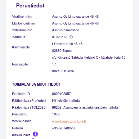
Perustiedot
Virallinen nimi
Asunto Oy Lintuvaarantie 46-48
Markkinointinimi
Asunto Oy Lintuvaarantie 46-48
Yhteisömuoto
Asunto-osakeyhtiö
Y-tunnus
0102057-2
Lintuvaarantie 46-48
Käyntiosoite
02660 Espoo
c/o Kiinteistö-Tahkola Helsinki Oy Itälahdenkatu 15-
Postiosoite
17
00210 Helsinki
TOIMIALAT JA MUUT TIEDOT
Profinder ID
6000102057
Päätoimiala (Profinder)
Kiinteistöjenhallinta
Päätoimiala (TOL2025)
68202. Asuntojen ja asuinkiinteistöjen hallinta
Perustettu
1978
WWW-osoite
www.kiinteistotahkola.fi
Puhelin
+358207480280
Kasvuluokka