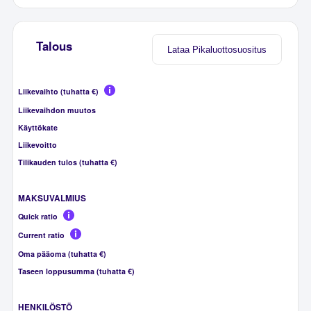
Talous
Lataa Pikaluottosuositus
Liikevaihto (tuhatta €)
Liikevaihdon muutos
Käyttökate
Liikevoitto
Tilikauden tulos (tuhatta €)
MAKSUVALMIUS
Quick ratio
Current ratio
Oma pääoma (tuhatta €)
Taseen loppusumma (tuhatta €)
HENKILÖSTÖ