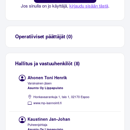
Jos sinulla on jo käyttäjä,
kirjaudu sisään tästä
.
Operatiiviset päättäjät (0)
Hallitus ja vastuuhenkilöt (8)
Ahonen Toni Henrik
Varsinainen jäsen
Asunto Oy Lippapuisto
Honkavaarankuja 1, talo 1, 02170 Espoo
www.mp-isannointi.fi
Kaustinen Jan-Johan
Puheenjohtaja
Asunto Oy Lippapuisto