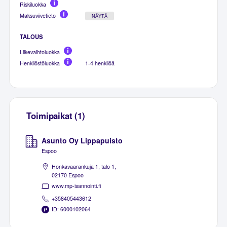
Riskiluokka
Maksuviivetieto
NÄYTÄ
TALOUS
Liikevaihtoluokka
Henkilöstöluokka
1-4 henkilöä
Toimipaikat (1)
Asunto Oy Lippapuisto
Espoo
Honkavaarankuja 1, talo 1,
02170 Espoo
www.mp-isannointi.fi
+358405443612
ID: 6000102064