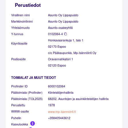
Perustiedot
Virallinen nimi
Asunto Oy Lippapuisto
Markkinointinimi
Asunto Oy Lippapuisto
Yhteisömuoto
Asunto-osakeyhtiö
Y-tunnus
0102064-4
Honkavaarankuja 1, talo 1
Käyntiosoite
02170 Espoo
c/o Pääkaupunkis. Mp-Isännöinti Oy
Postiosoite
Oravannahkatori 1
02120 Espoo
TOIMIALAT JA MUUT TIEDOT
Profinder ID
6000102064
Päätoimiala (Profinder)
Kiinteistöjenhallinta
Päätoimiala (TOL2025)
68202. Asuntojen ja asuinkiinteistöjen hallinta
Perustettu
1978
WWW-osoite
www.mp-isannointi.fi
Puhelin
+358405443612
Kasvuluokka