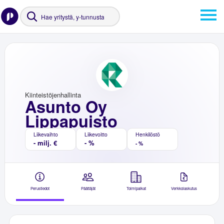
Kiinteistöjenhallinta
Asunto Oy
Lippapuisto
Liikevaihto
Liikevoitto
Henkilöstö
- milj. €
- %
- %
Perustiedot
Päättäjät
Toimipaikat
Verkkolaskutus