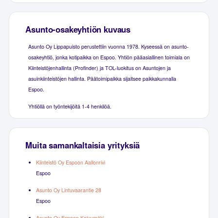
Asunto-osakeyhtiön kuvaus
Asunto Oy Lippapuisto perustettiin vuonna 1978. Kyseessä on asunto-
osakeyhtiö, jonka kotipaikka on Espoo. Yhtiön pääasiallinen toimiala on
Kiinteistöjenhallinta (Profinder) ja TOL-luokitus on Asuntojen ja
asuinkiinteistöjen hallinta. Päätoimipaikka sijaitsee paikkakunnalla
Espoo.
Yhtiöllä on työntekijöitä 1-4 henkilöä.
Muita samankaltaisia yrityksiä
Kiinteistö Oy Espoon Aallonrivi
Espoo
Asunto Oy Lintuvaarantie 28
Espoo
Asunto Oy Espoon Koivumäki