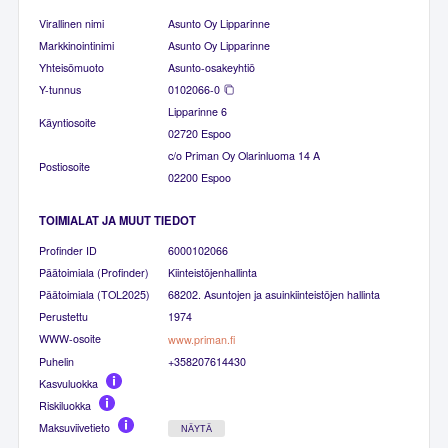
Virallinen nimi
Asunto Oy Lipparinne
Markkinointinimi
Asunto Oy Lipparinne
Yhteisömuoto
Asunto-osakeyhtiö
Y-tunnus
0102066-0
Lipparinne 6
Käyntiosoite
02720 Espoo
c/o Priman Oy Olarinluoma 14 A
Postiosoite
02200 Espoo
TOIMIALAT JA MUUT TIEDOT
Profinder ID
6000102066
Päätoimiala (Profinder)
Kiinteistöjenhallinta
Päätoimiala (TOL2025)
68202. Asuntojen ja asuinkiinteistöjen hallinta
Perustettu
1974
WWW-osoite
www.priman.fi
Puhelin
+358207614430
Kasvuluokka
Riskiluokka
Maksuviivetieto
NÄYTÄ