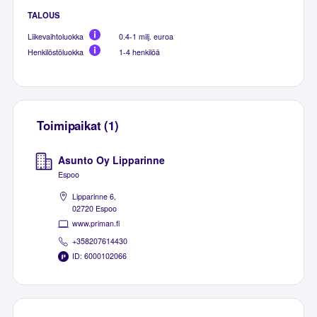
TALOUS
Liikevaihtoluokka
0.4-1 milj. euroa
Henkilöstöluokka
1-4 henkilöä
Toimipaikat (1)
Asunto Oy Lipparinne
Espoo
Lipparinne 6,
02720 Espoo
www.priman.fi
+358207614430
ID: 6000102066