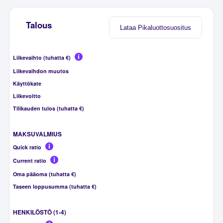
Talous
Lataa Pikaluottosuositus
Liikevaihto (tuhatta €)
Liikevaihdon muutos
Käyttökate
Liikevoitto
Tilikauden tulos (tuhatta €)
MAKSUVALMIUS
Quick ratio
Current ratio
Oma pääoma (tuhatta €)
Taseen loppusumma (tuhatta €)
HENKILÖSTÖ (1-4)