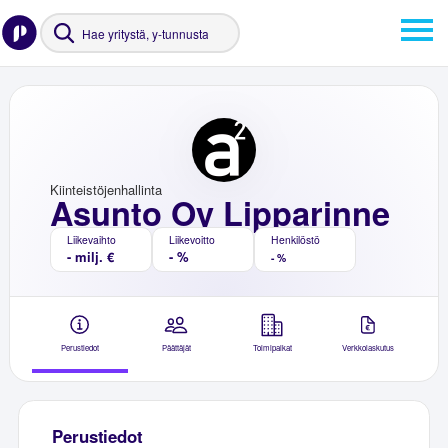
Kiinteistöjenhallinta
Asunto Oy Lipparinne
Liikevaihto
Liikevoitto
Henkilöstö
- milj. €
- %
- %
Perustiedot
Päättäjät
Toimipaikat
Verkkolaskutus
Perustiedot