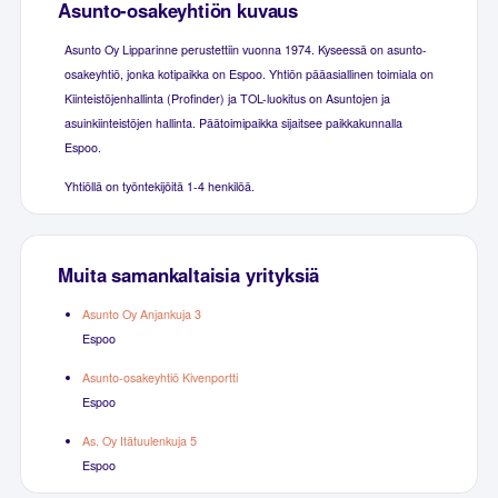
Asunto-osakeyhtiön kuvaus
Asunto Oy Lipparinne perustettiin vuonna 1974. Kyseessä on asunto-
osakeyhtiö, jonka kotipaikka on Espoo. Yhtiön pääasiallinen toimiala on
Kiinteistöjenhallinta (Profinder) ja TOL-luokitus on Asuntojen ja
asuinkiinteistöjen hallinta. Päätoimipaikka sijaitsee paikkakunnalla
Espoo.
Yhtiöllä on työntekijöitä 1-4 henkilöä.
Muita samankaltaisia yrityksiä
Asunto Oy Anjankuja 3
Espoo
Asunto-osakeyhtiö Kivenportti
Espoo
As. Oy Itätuulenkuja 5
Espoo