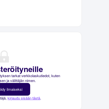
teröityneille
rityksen tarkat verkkolaskutiedot, kuten
sen ja välittäjän nimen.
öidy ilmaiseksi
ttäjä,
kirjaudu sisään tästä
.