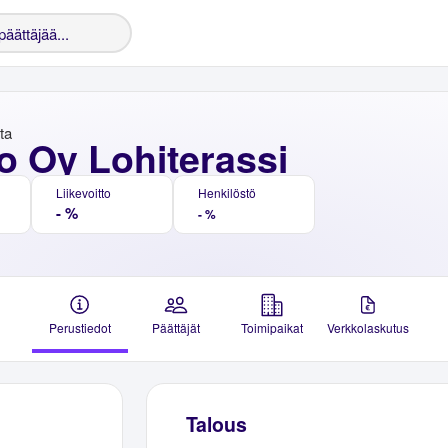
nta
o Oy Lohiterassi
Liikevoitto
Henkilöstö
- %
- %
Perustiedot
Päättäjät
Toimipaikat
Verkkolaskutus
Talous