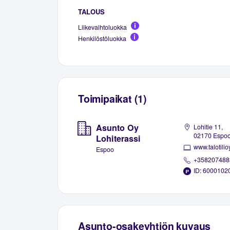
TALOUS
Liikevaihtoluokka
Henkilöstöluokka
Toimipaikat (1)
Asunto Oy
Lohitie 11,
02170 Espo
Lohiterassi
www.talotilioy
Espoo
+358207488
ID: 6000102
Asunto-osakeyhtiön kuvaus