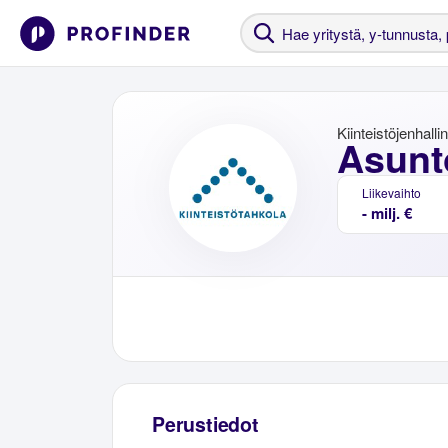
Kiinteistöjenhalli
Asunt
Liikevaihto
- milj. €
Perustiedot