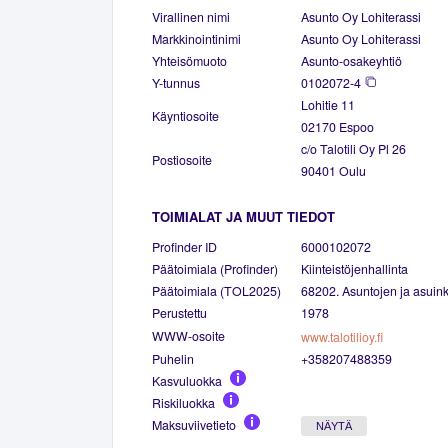
Virallinen nimi
Asunto Oy Lohiterassi
Markkinointinimi
Asunto Oy Lohiterassi
Yhteisömuoto
Asunto-osakeyhtiö
Y-tunnus
0102072-4
Lohitie 11
Käyntiosoite
02170 Espoo
c/o Talotili Oy Pl 26
Postiosoite
90401 Oulu
TOIMIALAT JA MUUT TIEDOT
Profinder ID
6000102072
Päätoimiala (Profinder)
Kiinteistöjenhallinta
Päätoimiala (TOL2025)
68202. Asuntojen ja asuinki
Perustettu
1978
WWW-osoite
www.talotilioy.fi
Puhelin
+358207488359
Kasvuluokka
Riskiluokka
Maksuviivetieto
NÄYTÄ