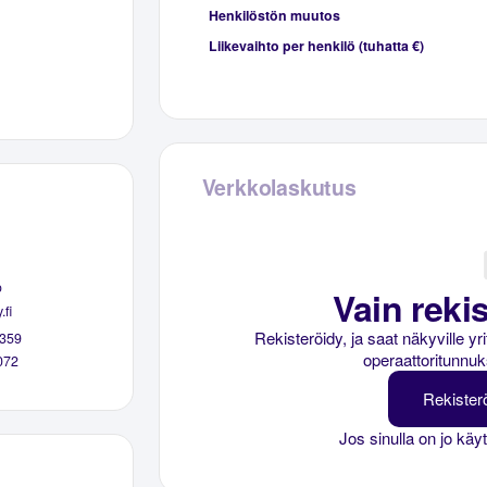
Henkilöstön muutos
Liikevaihto per henkilö (tuhatta €)
Verkkolaskutus
o
Vain rekis
.fi
Rekisteröidy, ja saat näkyville y
359
operaattoritunnuk
072
Rekister
Jos sinulla on jo käy