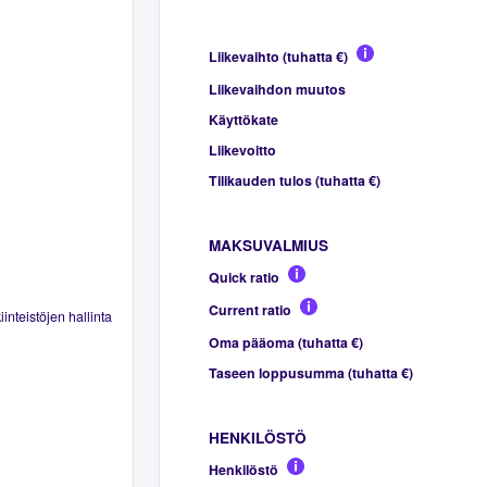
Liikevaihto (tuhatta €)
Liikevaihdon muutos
Käyttökate
Liikevoitto
Tilikauden tulos (tuhatta €)
MAKSUVALMIUS
Quick ratio
Current ratio
inteistöjen hallinta
Oma pääoma (tuhatta €)
Taseen loppusumma (tuhatta €)
HENKILÖSTÖ
Henkilöstö