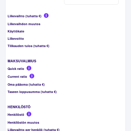
Liikevaihto (tuhatta €)
Liikevaihdon muutos
Käyttökate
Liikevoitto
Tilikauden tulos (tuhatta €)
MAKSUVALMIUS
Quick ratio
Current ratio
Oma pääoma (tuhatta €)
Taseen loppusumma (tuhatta €)
HENKILÖSTÖ
Henkilöstö
Henkilöstön muutos
Liikevaihto per henkilö (tuhatta €)