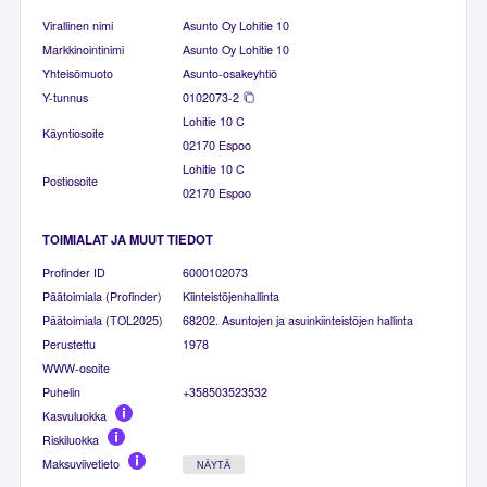
Virallinen nimi
Asunto Oy Lohitie 10
Markkinointinimi
Asunto Oy Lohitie 10
Yhteisömuoto
Asunto-osakeyhtiö
Y-tunnus
0102073-2
Lohitie 10 C
Käyntiosoite
02170 Espoo
Lohitie 10 C
Postiosoite
02170 Espoo
TOIMIALAT JA MUUT TIEDOT
Profinder ID
6000102073
Päätoimiala (Profinder)
Kiinteistöjenhallinta
Päätoimiala (TOL2025)
68202. Asuntojen ja asuinkiinteistöjen hallinta
Perustettu
1978
WWW-osoite
Puhelin
+358503523532
Kasvuluokka
Riskiluokka
Maksuviivetieto
NÄYTÄ