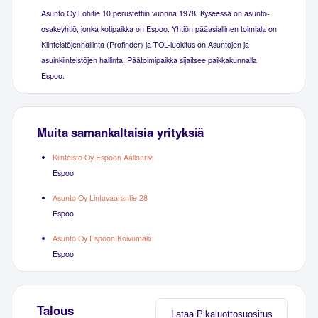
Asunto Oy Lohitie 10 perustettiin vuonna 1978. Kyseessä on asunto-
osakeyhtiö, jonka kotipaikka on Espoo. Yhtiön pääasiallinen toimiala on
Kiinteistöjenhallinta (Profinder) ja TOL-luokitus on Asuntojen ja
asuinkiinteistöjen hallinta. Päätoimipaikka sijaitsee paikkakunnalla
Espoo.
Muita samankaltaisia yrityksiä
Kiinteistö Oy Espoon Aallonrivi
Espoo
Asunto Oy Lintuvaarantie 28
Espoo
Asunto Oy Espoon Koivumäki
Espoo
Talous
Lataa Pikaluottosuositus