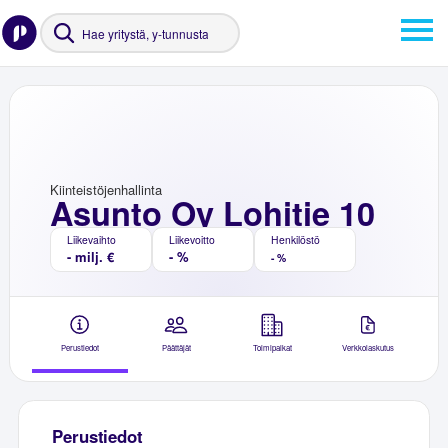
Kiinteistöjenhallinta
Asunto Oy Lohitie 10
Liikevaihto
Liikevoitto
Henkilöstö
- milj. €
- %
- %
Perustiedot
Päättäjät
Toimipaikat
Verkkolaskutus
Perustiedot