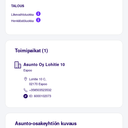
TALOUS
Liikevaihtoluokka
Henkilöstöluokka
Toimipaikat (1)
Asunto Oy Lohitie 10
Espoo
Lohitie 10 C,
02170 Espoo
+358503523532
ID: 6000102073
Asunto-osakeyhtiön kuvaus