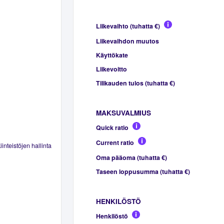
Liikevaihto (tuhatta €)
Liikevaihdon muutos
Käyttökate
Liikevoitto
Tilikauden tulos (tuhatta €)
MAKSUVALMIUS
Quick ratio
Current ratio
inteistöjen hallinta
Oma pääoma (tuhatta €)
Taseen loppusumma (tuhatta €)
HENKILÖSTÖ
Henkilöstö