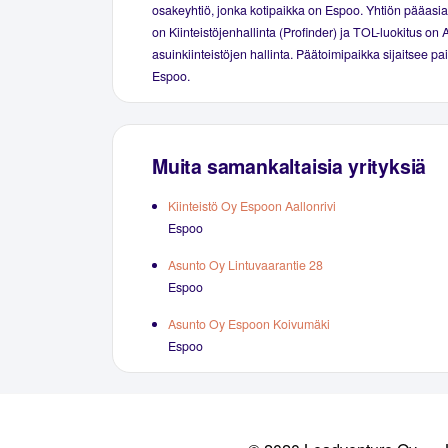
osakeyhtiö, jonka kotipaikka on Espoo. Yhtiön pääasial
on Kiinteistöjenhallinta (Profinder) ja TOL-luokitus on 
asuinkiinteistöjen hallinta. Päätoimipaikka sijaitsee p
Espoo.
Muita samankaltaisia yrityksiä
Kiinteistö Oy Espoon Aallonrivi
Espoo
Asunto Oy Lintuvaarantie 28
Espoo
Asunto Oy Espoon Koivumäki
Espoo