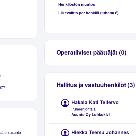
Henkilöstön muutos
Liikevaihto per henkilö (tuhatta €)
Operatiiviset päättäjät (0)
,
o
Hallitus ja vastuuhenkilöt (3)
077
Hakala Kati Tellervo
Puheenjohtaja
Asunto Oy Lohkokivi
Hiekka Teemu Johannes
sä on asunto-