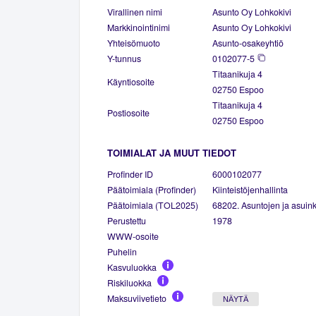
Virallinen nimi
Asunto Oy Lohkokivi
Markkinointinimi
Asunto Oy Lohkokivi
Yhteisömuoto
Asunto-osakeyhtiö
Y-tunnus
0102077-5
Titaanikuja 4
Käyntiosoite
02750 Espoo
Titaanikuja 4
Postiosoite
02750 Espoo
TOIMIALAT JA MUUT TIEDOT
Profinder ID
6000102077
Päätoimiala (Profinder)
Kiinteistöjenhallinta
Päätoimiala (TOL2025)
68202. Asuntojen ja asuinki
Perustettu
1978
WWW-osoite
Puhelin
Kasvuluokka
Riskiluokka
Maksuviivetieto
NÄYTÄ