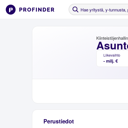
Kiinteistöjenhalli
Asunt
Liikevaihto
- milj. €
Perustiedot