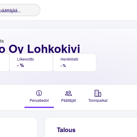
nta
o Oy Lohkokivi
Liikevoitto
Henkilöstö
- %
- %
Perustiedot
Päättäjät
Toimipaikat
Talous