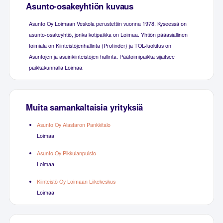
Asunto-osakeyhtiön kuvaus
Asunto Oy Loimaan Veskola perustettiin vuonna 1978. Kyseessä on
asunto-osakeyhtiö, jonka kotipaikka on Loimaa. Yhtiön pääasiallinen
toimiala on Kiinteistöjenhallinta (Profinder) ja TOL-luokitus on
Asuntojen ja asuinkiinteistöjen hallinta. Päätoimipaikka sijaitsee
paikkakunnalla Loimaa.
Muita samankaltaisia yrityksiä
Asunto Oy Alastaron Pankkitalo
Loimaa
Asunto Oy Pikkulanpuisto
Loimaa
Kiinteistö Oy Loimaan Liikekeskus
Loimaa