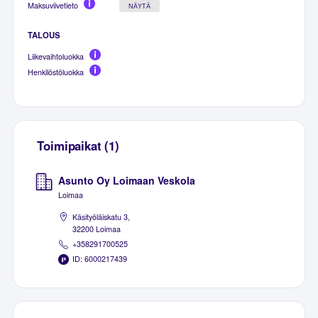
Maksuviivetieto
NÄYTÄ
TALOUS
Liikevaihtoluokka
Henkilöstöluokka
Toimipaikat (1)
Asunto Oy Loimaan Veskola
Loimaa
Käsityöläiskatu 3,
32200 Loimaa
+358291700525
ID: 6000217439