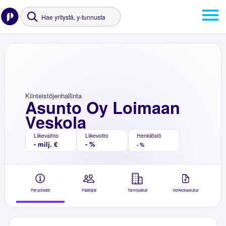
Kiinteistöjenhallinta
Asunto Oy Loimaan
Veskola
Liikevaihto
Liikevoitto
Henkilöstö
- milj. €
- %
- %
Perustiedot
Päättäjät
Toimipaikat
Verkkolaskutus