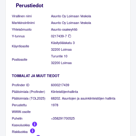
Perustiedot
Virallinen nimi
Asunto Oy Loimaan Veskola
Markkinointinimi
Asunto Oy Loimaan Veskola
Yhteisömuoto
Asunto-osakeyhtiö
Y-tunnus
0217439-7
Käsityöläiskatu 3
Käyntiosoite
32200 Loimaa
Turuntie 10
Postiosoite
32200 Loimaa
TOIMIALAT JA MUUT TIEDOT
Profinder ID
6000217439
Päätoimiala (Profinder)
Kiinteistöjenhallinta
Päätoimiala (TOL2025)
68202. Asuntojen ja asuinkiinteistöjen hallinta
Perustettu
1978
WWW-osoite
Puhelin
+358291700525
Kasvuluokka
Riskiluokka