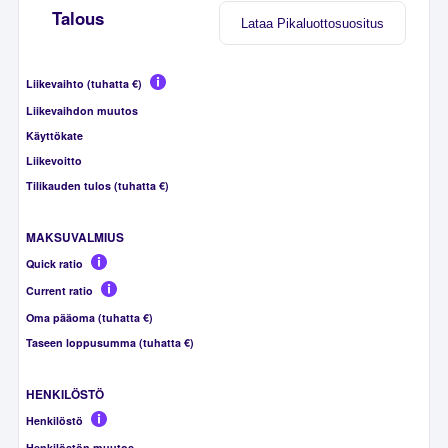
Talous
Lataa Pikaluottosuositus
Liikevaihto (tuhatta €)
Liikevaihdon muutos
Käyttökate
Liikevoitto
Tilikauden tulos (tuhatta €)
MAKSUVALMIUS
Quick ratio
Current ratio
Oma pääoma (tuhatta €)
Taseen loppusumma (tuhatta €)
HENKILÖSTÖ
Henkilöstö
Henkilöstön muutos