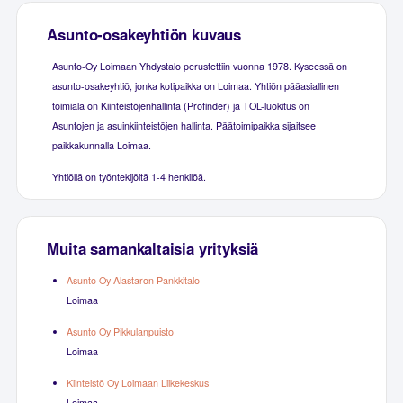
Asunto-osakeyhtiön kuvaus
Asunto-Oy Loimaan Yhdystalo perustettiin vuonna 1978. Kyseessä on
asunto-osakeyhtiö, jonka kotipaikka on Loimaa. Yhtiön pääasiallinen
toimiala on Kiinteistöjenhallinta (Profinder) ja TOL-luokitus on
Asuntojen ja asuinkiinteistöjen hallinta. Päätoimipaikka sijaitsee
paikkakunnalla Loimaa.
Yhtiöllä on työntekijöitä 1-4 henkilöä.
Muita samankaltaisia yrityksiä
Asunto Oy Alastaron Pankkitalo
Loimaa
Asunto Oy Pikkulanpuisto
Loimaa
Kiinteistö Oy Loimaan Liikekeskus
Loimaa