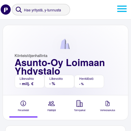
Kiinteistöjenhallinta
Asunto-Oy Loimaan
Yhdystalo
Liikevaihto
Liikevoitto
Henkilöstö
- milj. €
- %
- %
Perustiedot
Päättäjät
Toimipaikat
Verkkolaskutus