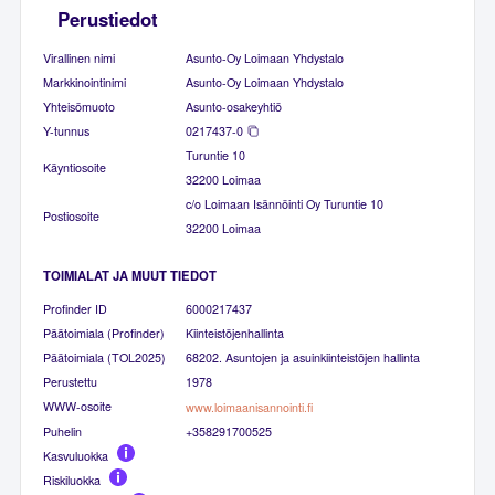
Perustiedot
Virallinen nimi
Asunto-Oy Loimaan Yhdystalo
Markkinointinimi
Asunto-Oy Loimaan Yhdystalo
Yhteisömuoto
Asunto-osakeyhtiö
Y-tunnus
0217437-0
Turuntie 10
Käyntiosoite
32200 Loimaa
c/o Loimaan Isännöinti Oy Turuntie 10
Postiosoite
32200 Loimaa
TOIMIALAT JA MUUT TIEDOT
Profinder ID
6000217437
Päätoimiala (Profinder)
Kiinteistöjenhallinta
Päätoimiala (TOL2025)
68202. Asuntojen ja asuinkiinteistöjen hallinta
Perustettu
1978
WWW-osoite
www.loimaanisannointi.fi
Puhelin
+358291700525
Kasvuluokka
Riskiluokka