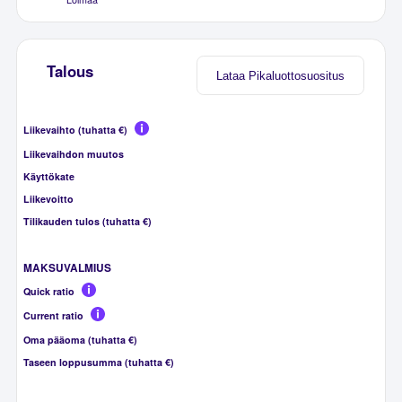
Talous
Lataa Pikaluottosuositus
Liikevaihto (tuhatta €)
Liikevaihdon muutos
Käyttökate
Liikevoitto
Tilikauden tulos (tuhatta €)
MAKSUVALMIUS
Quick ratio
Current ratio
Oma pääoma (tuhatta €)
Taseen loppusumma (tuhatta €)