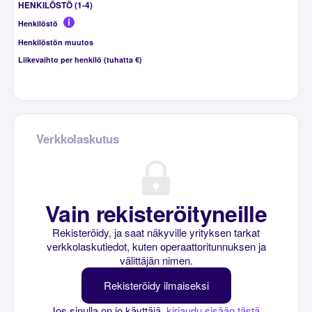
HENKILÖSTÖ (1-4)
Henkilöstö
Henkilöstön muutos
Liikevaihto per henkilö (tuhatta €)
Verkkolaskutus
Vain rekisteröityneille
Rekisteröidy, ja saat näkyville yrityksen tarkat
verkkolaskutiedot, kuten operaattoritunnuksen ja
välittäjän nimen.
Rekisteröidy ilmaiseksi
Jos sinulla on jo käyttäjä,
kirjaudu sisään tästä
.