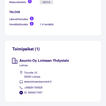
Maksuviivetieto
NÄYTÄ
TALOUS
Liikevaihtoluokka
Henkilöstöluokka
1-4 henkilöä
Toimipaikat (1)
Asunto-Oy Loimaan Yhdystalo
Loimaa
Turuntie 10,
32200 Loimaa
www.loimaanisannointi.fi
+358291700525
ID: 6000217437