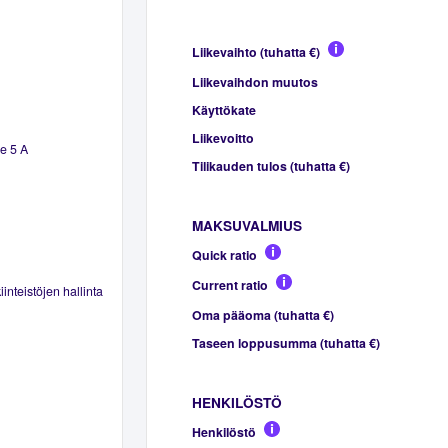
Liikevaihto (tuhatta €)
Liikevaihdon muutos
Käyttökate
Liikevoitto
e 5 A
Tilikauden tulos (tuhatta €)
MAKSUVALMIUS
Quick ratio
Current ratio
inteistöjen hallinta
Oma pääoma (tuhatta €)
Taseen loppusumma (tuhatta €)
HENKILÖSTÖ
Henkilöstö