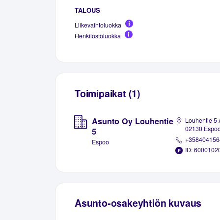
TALOUS
Liikevaihtoluokka
Henkilöstöluokka
Toimipaikat (1)
Asunto Oy Louhentie
Louhentie 5 
02130 Espo
5
+358404156
Espoo
ID: 6000102
Asunto-osakeyhtiön kuvaus