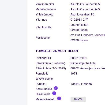
Virallinen nimi
Asunto Oy Louhentie 5
Markkinointinimi
Asunto Oy Louhentie 5
Yhteisömuoto
Asunto-osakeyhtiö
Y-tunnus
0102081-2
Louhentie 5 A
Käyntiosoite
02130 Espoo
c/o Outi Lindholm Louhenti
Postiosoite
02130 Espoo
TOIMIALAT JA MUUT TIEDOT
Profinder ID
6000102081
Päätoimiala (Profinder)
Kiinteistöjenhallinta
Päätoimiala (TOL2025)
68202. Asuntojen ja asuinki
Perustettu
1978
WWW-osoite
Puhelin
+358404156465
Kasvuluokka
Riskiluokka
Maksuviivetieto
NÄYTÄ