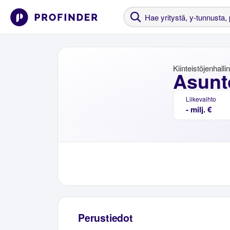
Kiinteistöjenhalli
Asunt
Liikevaihto
- milj. €
Perustiedot