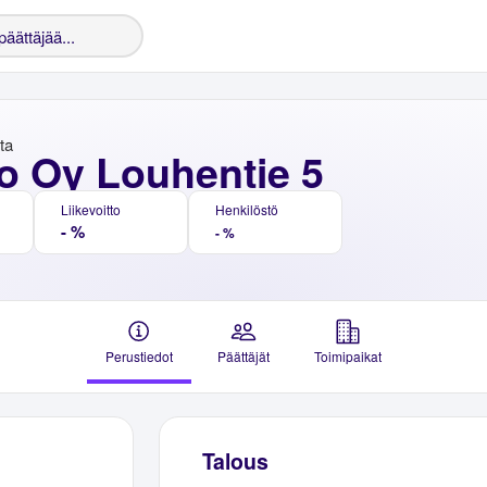
nta
o Oy Louhentie 5
Liikevoitto
Henkilöstö
- %
- %
Perustiedot
Päättäjät
Toimipaikat
Talous