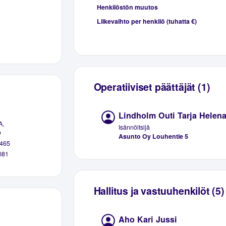
Henkilöstön muutos
Liikevaihto per henkilö (tuhatta €)
Operatiiviset päättäjät (1)
Lindholm Outi Tarja Helen
A,
Isännöitsijä
o
Asunto Oy Louhentie 5
465
081
Hallitus ja vastuuhenkilöt (5)
Aho Kari Jussi