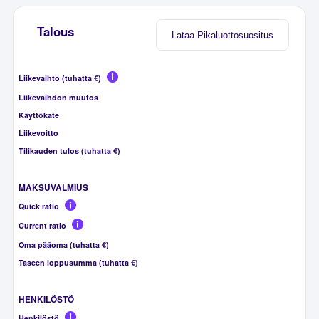
Talous
Lataa Pikaluottosuositus
Liikevaihto (tuhatta €)
Liikevaihdon muutos
Käyttökate
Liikevoitto
Tilikauden tulos (tuhatta €)
MAKSUVALMIUS
Quick ratio
Current ratio
Oma pääoma (tuhatta €)
Taseen loppusumma (tuhatta €)
HENKILÖSTÖ
Henkilöstö