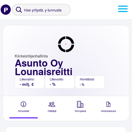
Kiinteistöjenhallinta
Asunto Oy
Lounaisreitti
Liikevaihto
Liikevoitto
Henkilöstö
- milj. €
- %
- %
Perustiedot
Päättäjät
Toimipaikat
Verkkolaskutus