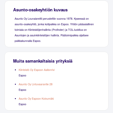
Asunto-osakeyhtiön kuvaus
Asunto Oy Lounaisreitti perustettiin vuonna 1978. Kyseessä on
asunto-osakeyhtiö, jonka kotipaikka on Espoo. Yhtiön pääasiallinen
toimiala on Kiinteistöjenhallinta (Profinder) ja TOL-luokitus on
Asuntojen ja asuinkiinteistöjen hallinta. Päätoimipaikka sijaitsee
paikkakunnalla Espoo.
Muita samankaltaisia yrityksiä
Kiinteistö Oy Espoon Aallonrivi
Espoo
Asunto Oy Lintuvaarantie 28
Espoo
Asunto Oy Espoon Koivumäki
Espoo