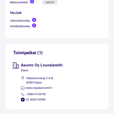
Maksuviivetieto
NÄYTÄ
TALOUS
Liikevaihtoluokka
Henkilöstöluokka
Toimipaikat (1)
Asunto Oy Lounaisreitti
Espoo
Yläkartanonkuja 5 A-B,
02360 Espoo
www.origoisannointi.fi
+358413134740
ID: 6000102083