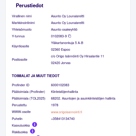
Perustiedot
Virallinen nimi
Asunto Oy Lounaisreitti
Markkinointinimi
Asunto Oy Lounaisreitti
Yhteisömuoto
Asunto-osakeyhtiö
Y-tunnus
0102083-9
Yläkartanonkuja 5 A-B
Käyntiosoite
02360 Espoo
c/o Origo Isännöinti Oy Hirsalantie 11
Postiosoite
02420 Jorvas
TOIMIALAT JA MUUT TIEDOT
Profinder ID
6000102083
Päätoimiala (Profinder)
Kiinteistöjenhallinta
Päätoimiala (TOL2025)
68202. Asuntojen ja asuinkiinteistöjen hallinta
Perustettu
1978
WWW-osoite
www.origoisannointi.fi
Puhelin
+358413134740
Kasvuluokka
Riskiluokka