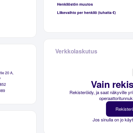
Henkilöstön muutos
Liikevaihto per henkilö (tuhatta €)
Verkkolaskutus
tie 20 A,
o
Vain rekis
852
089
Rekisteröidy, ja saat näkyville y
operaattoritunnuk
Rekister
Jos sinulla on jo käy