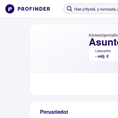
Kiinteistöjenhalli
Asunt
Liikevaihto
- milj. €
Perustiedot