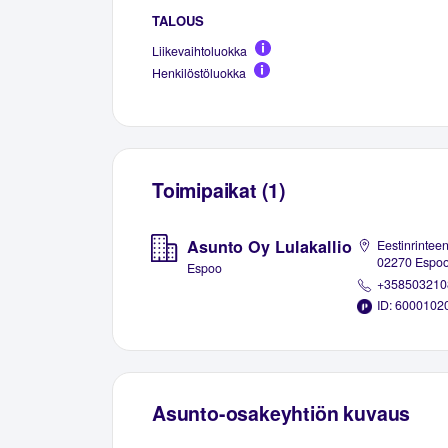
TALOUS
Liikevaihtoluokka
Henkilöstöluokka
Toimipaikat (1)
Asunto Oy Lulakallio
Eestinrinteen
02270 Espo
Espoo
+358503210
ID: 6000102
Asunto-osakeyhtiön kuvaus