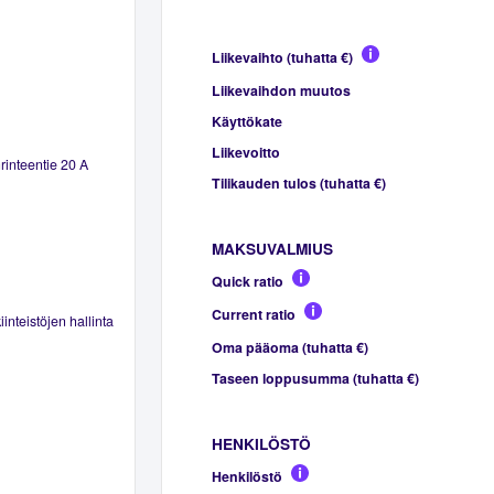
Liikevaihto (tuhatta €)
Liikevaihdon muutos
Käyttökate
Liikevoitto
rinteentie 20 A
Tilikauden tulos (tuhatta €)
MAKSUVALMIUS
Quick ratio
Current ratio
inteistöjen hallinta
Oma pääoma (tuhatta €)
Taseen loppusumma (tuhatta €)
HENKILÖSTÖ
Henkilöstö