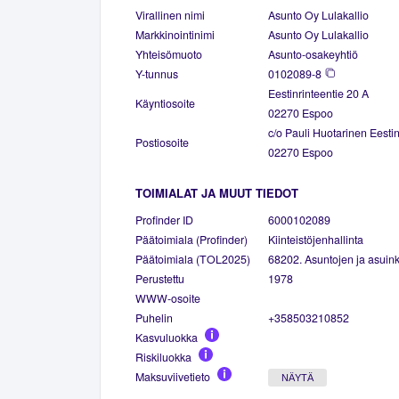
Virallinen nimi
Asunto Oy Lulakallio
Markkinointinimi
Asunto Oy Lulakallio
Yhteisömuoto
Asunto-osakeyhtiö
Y-tunnus
0102089-8
Eestinrinteentie 20 A
Käyntiosoite
02270 Espoo
c/o Pauli Huotarinen Eestin
Postiosoite
02270 Espoo
TOIMIALAT JA MUUT TIEDOT
Profinder ID
6000102089
Päätoimiala (Profinder)
Kiinteistöjenhallinta
Päätoimiala (TOL2025)
68202. Asuntojen ja asuinki
Perustettu
1978
WWW-osoite
Puhelin
+358503210852
Kasvuluokka
Riskiluokka
Maksuviivetieto
NÄYTÄ