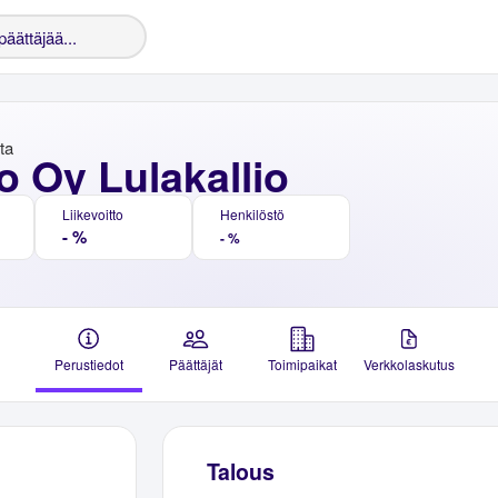
nta
o Oy Lulakallio
Liikevoitto
Henkilöstö
- %
- %
Perustiedot
Päättäjät
Toimipaikat
Verkkolaskutus
Talous