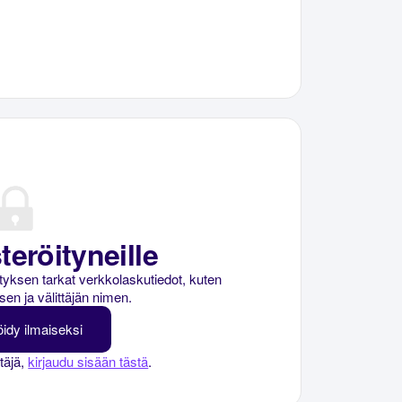
teröityneille
rityksen tarkat verkkolaskutiedot, kuten
sen ja välittäjän nimen.
öidy ilmaiseksi
ttäjä,
kirjaudu sisään tästä
.