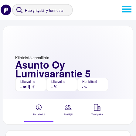
Kiinteistöjenhallinta
Asunto Oy
Lumivaarantie 5
Liikevaihto
Liikevoitto
Henkilöstö
- milj. €
- %
- %
Perustiedot
Päättäjät
Toimipaikat