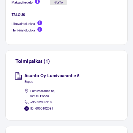
Maksuviivetieto
NÄYTÄ
TALOUS
Liikevaihtoluokka
Henkilöstöluokka
Toimipaikat (1)
Asunto Oy Lumivaarantie 5
Espoo
Lumivaarantie 5c,
02140 Espoo
+35892989910
ID: 6000102091