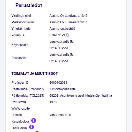
Perustiedot
Virallinen nimi
Asunto Oy Lumivaarantie 5
Markkinointinimi
Asunto Oy Lumivaarantie 5
Yhteisömuoto
Asunto-osakeyhtiö
Y-tunnus
0102091-9
Lumivaarantie 5c
Käyntiosoite
02140 Espoo
Lumivaarantie 5c
Postiosoite
02140 Espoo
TOIMIALAT JA MUUT TIEDOT
Profinder ID
6000102091
Päätoimiala (Profinder)
Kiinteistöjenhallinta
Päätoimiala (TOL2025)
68202. Asuntojen ja asuinkiinteistöjen hallinta
Perustettu
1978
WWW-osoite
Puhelin
+35892989910
Kasvuluokka
Riskiluokka