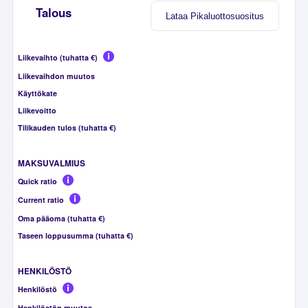
Talous
Lataa Pikaluottosuositus
Liikevaihto (tuhatta €)
Liikevaihdon muutos
Käyttökate
Liikevoitto
Tilikauden tulos (tuhatta €)
MAKSUVALMIUS
Quick ratio
Current ratio
Oma pääoma (tuhatta €)
Taseen loppusumma (tuhatta €)
HENKILÖSTÖ
Henkilöstö
Henkilöstön muutos