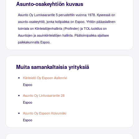
Asunto-osakeyhtiön kuvaus
Asunto Oy Lumivaarantie 5 perustettiin vuonna 1978. Kyseessä on
asunto-osakeyhtiö, jonka kotipaikka on Espoo. Yhtiön pääasiallinen
toimiala on Kiinteistöjenhallinta (Profinder) ja TOL-luokitus on
Asuntojen ja asuinkiinteistöjen hallinta. Päätoimipaikka sijaitsee
paikkakunnalla Espoo.
Muita samankaltaisia yrityksiä
Kiinteistö Oy Espoon Aallonrivi
Espoo
Asunto Oy Lintuvaarantie 28
Espoo
Asunto Oy Espoon Koivumäki
Espoo