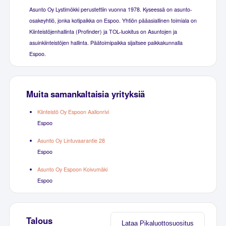
Asunto Oy Lystimökki perustettiin vuonna 1978. Kyseessä on asunto-
osakeyhtiö, jonka kotipaikka on Espoo. Yhtiön pääasiallinen toimiala on
Kiinteistöjenhallinta (Profinder) ja TOL-luokitus on Asuntojen ja
asuinkiinteistöjen hallinta. Päätoimipaikka sijaitsee paikkakunnalla
Espoo.
Muita samankaltaisia yrityksiä
Kiinteistö Oy Espoon Aallonrivi
Espoo
Asunto Oy Lintuvaarantie 28
Espoo
Asunto Oy Espoon Koivumäki
Espoo
Talous
Lataa Pikaluottosuositus