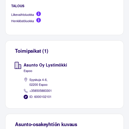
TALOUS
Liikevaihtoluokka
Henkilöstöluokka
Toimipaikat (1)
Asunto Oy Lystimökki
Espoo
Syyskuja 4-6,
02200 Espoo
+358505883301
ID: 6000102101
Asunto-osakeyhtiön kuvaus