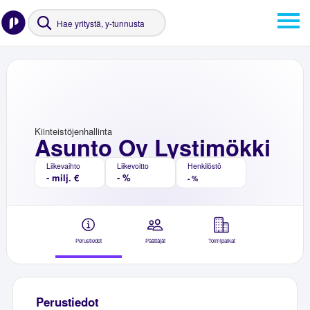
Kiinteistöjenhallinta
Asunto Oy Lystimökki
Liikevaihto
Liikevoitto
Henkilöstö
- milj. €
- %
- %
Perustiedot
Päättäjät
Toimipaikat
Perustiedot