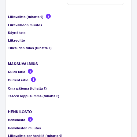
Liikevaihto (tuhatta €)
Liikevaihdon muutos
Käyttökate
Liikevoitto
Tilikauden tulos (tuhatta €)
MAKSUVALMIUS
Quick ratio
Current ratio
Oma pääoma (tuhatta €)
Taseen loppusumma (tuhatta €)
HENKILÖSTÖ
Henkilöstö
Henkilöstön muutos
Liikevaihto per henkilö (tuhatta €)