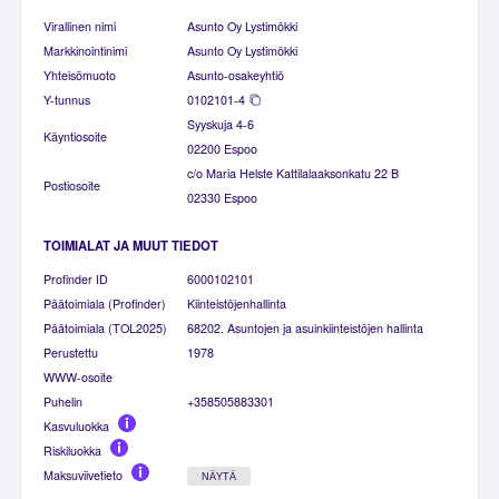
Virallinen nimi
Asunto Oy Lystimökki
Markkinointinimi
Asunto Oy Lystimökki
Yhteisömuoto
Asunto-osakeyhtiö
Y-tunnus
0102101-4
Syyskuja 4-6
Käyntiosoite
02200 Espoo
c/o Maria Helste Kattilalaaksonkatu 22 B
Postiosoite
02330 Espoo
TOIMIALAT JA MUUT TIEDOT
Profinder ID
6000102101
Päätoimiala (Profinder)
Kiinteistöjenhallinta
Päätoimiala (TOL2025)
68202. Asuntojen ja asuinkiinteistöjen hallinta
Perustettu
1978
WWW-osoite
Puhelin
+358505883301
Kasvuluokka
Riskiluokka
Maksuviivetieto
NÄYTÄ