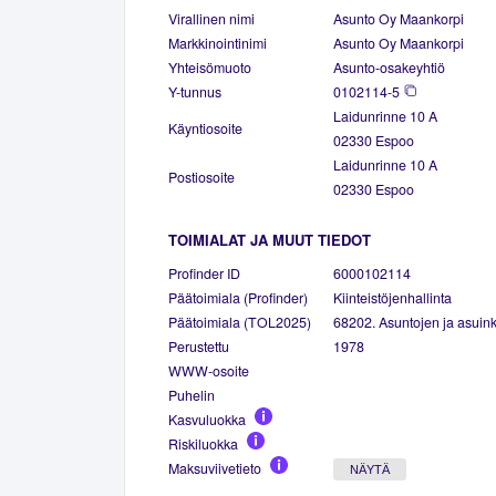
Virallinen nimi
Asunto Oy Maankorpi
Markkinointinimi
Asunto Oy Maankorpi
Yhteisömuoto
Asunto-osakeyhtiö
Y-tunnus
0102114-5
Laidunrinne 10 A
Käyntiosoite
02330 Espoo
Laidunrinne 10 A
Postiosoite
02330 Espoo
TOIMIALAT JA MUUT TIEDOT
Profinder ID
6000102114
Päätoimiala (Profinder)
Kiinteistöjenhallinta
Päätoimiala (TOL2025)
68202. Asuntojen ja asuinki
Perustettu
1978
WWW-osoite
Puhelin
Kasvuluokka
Riskiluokka
Maksuviivetieto
NÄYTÄ