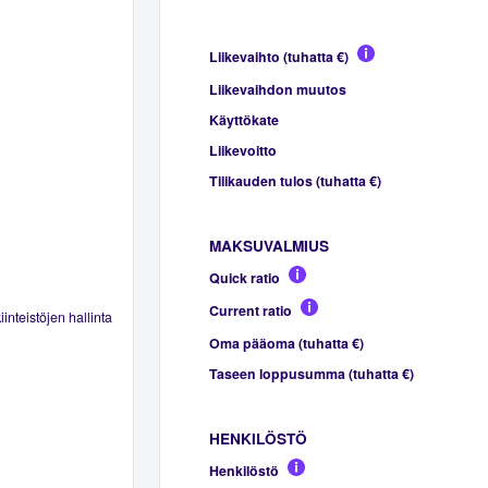
Liikevaihto (tuhatta €)
Liikevaihdon muutos
Käyttökate
Liikevoitto
Tilikauden tulos (tuhatta €)
MAKSUVALMIUS
Quick ratio
Current ratio
inteistöjen hallinta
Oma pääoma (tuhatta €)
Taseen loppusumma (tuhatta €)
HENKILÖSTÖ
Henkilöstö