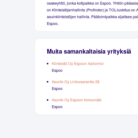
osakeyhtiö, jonka kotipaikka on Espoo. Yhtiön pääasial
on Kiinteistöjenhallinta (Profinder) ja TOL-luokitus on 
asuinkiinteistöjen hallinta. Päätoimipaikka sijaitsee p
Espoo.
Muita samankaltaisia yrityksiä
Kiinteistö Oy Espoon Aallonrivi
Espoo
Asunto Oy Lintuvaarantie 28
Espoo
Asunto Oy Espoon Koivumäki
Espoo