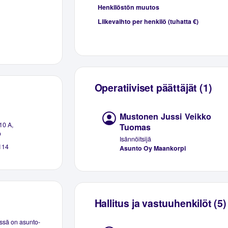
Henkilöstön muutos
Liikevaihto per henkilö (tuhatta €)
Operatiiviset päättäjät (1)
Mustonen Jussi Veikko
10 A,
Tuomas
o
Isännöitsijä
114
Asunto Oy Maankorpi
Hallitus ja vastuuhenkilöt (5)
ssä on asunto-