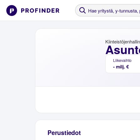
Kiinteistöjenhalli
Asunt
Liikevaihto
- milj. €
Perustiedot