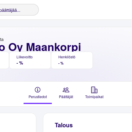
nta
o Oy Maankorpi
Liikevoitto
Henkilöstö
- %
- %
Perustiedot
Päättäjät
Toimipaikat
Talous