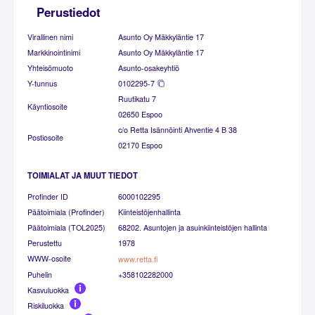
Perustiedot
Virallinen nimi
Asunto Oy Mäkkyläntie 17
Markkinointinimi
Asunto Oy Mäkkyläntie 17
Yhteisömuoto
Asunto-osakeyhtiö
Y-tunnus
0102295-7
Ruutikatu 7
Käyntiosoite
02650 Espoo
c/o Retta Isännöinti Ahventie 4 B 38
Postiosoite
02170 Espoo
TOIMIALAT JA MUUT TIEDOT
Profinder ID
6000102295
Päätoimiala (Profinder)
Kiinteistöjenhallinta
Päätoimiala (TOL2025)
68202. Asuntojen ja asuinkiinteistöjen hallinta
Perustettu
1978
WWW-osoite
www.retta.fi
Puhelin
+358102282000
Kasvuluokka
Riskiluokka