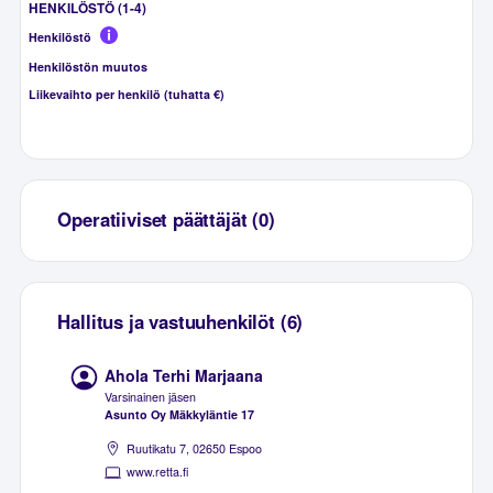
HENKILÖSTÖ (1-4)
Henkilöstö
Henkilöstön muutos
Liikevaihto per henkilö (tuhatta €)
Operatiiviset päättäjät (0)
Hallitus ja vastuuhenkilöt (6)
Ahola Terhi Marjaana
Varsinainen jäsen
Asunto Oy Mäkkyläntie 17
Ruutikatu 7, 02650 Espoo
www.retta.fi