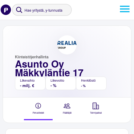
Kiinteistöjenhallinta
Asunto Oy
Mäkkyläntie 17
Liikevaihto
Liikevoitto
Henkilöstö
- milj. €
- %
- %
Perustiedot
Päättäjät
Toimipaikat