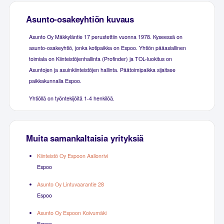
Asunto-osakeyhtiön kuvaus
Asunto Oy Mäkkyläntie 17 perustettiin vuonna 1978. Kyseessä on
asunto-osakeyhtiö, jonka kotipaikka on Espoo. Yhtiön pääasiallinen
toimiala on Kiinteistöjenhallinta (Profinder) ja TOL-luokitus on
Asuntojen ja asuinkiinteistöjen hallinta. Päätoimipaikka sijaitsee
paikkakunnalla Espoo.
Yhtiöllä on työntekijöitä 1-4 henkilöä.
Muita samankaltaisia yrityksiä
Kiinteistö Oy Espoon Aallonrivi
Espoo
Asunto Oy Lintuvaarantie 28
Espoo
Asunto Oy Espoon Koivumäki
Espoo