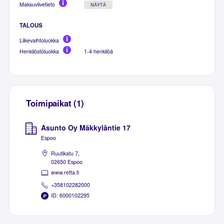
Maksuviivetieto
NÄYTÄ
TALOUS
Liikevaihtoluokka
Henkilöstöluokka
1-4 henkilöä
Toimipaikat (1)
Asunto Oy Mäkkyläntie 17
Espoo
Ruutikatu 7,
02650 Espoo
www.retta.fi
+358102282000
ID: 6000102295