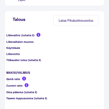
Talous
Lataa Pikaluottosuositus
Liikevaihto (tuhatta €)
Liikevaihdon muutos
Käyttökate
Liikevoitto
Tilikauden tulos (tuhatta €)
MAKSUVALMIUS
Quick ratio
Current ratio
Oma pääoma (tuhatta €)
Taseen loppusumma (tuhatta €)